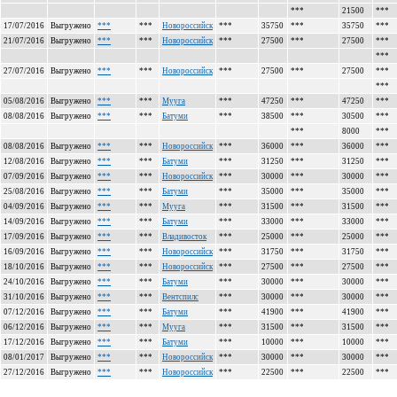
***
21500
***
17/07/2016
Выгружено
***
***
Новороссийск
***
35750
***
35750
***
21/07/2016
Выгружено
***
***
Новороссийск
***
27500
***
27500
***
***
27/07/2016
Выгружено
***
***
Новороссийск
***
27500
***
27500
***
***
05/08/2016
Выгружено
***
***
Мууга
***
47250
***
47250
***
08/08/2016
Выгружено
***
***
Батуми
***
38500
***
30500
***
***
8000
***
08/08/2016
Выгружено
***
***
Новороссийск
***
36000
***
36000
***
12/08/2016
Выгружено
***
***
Батуми
***
31250
***
31250
***
07/09/2016
Выгружено
***
***
Новороссийск
***
30000
***
30000
***
25/08/2016
Выгружено
***
***
Батуми
***
35000
***
35000
***
04/09/2016
Выгружено
***
***
Мууга
***
31500
***
31500
***
14/09/2016
Выгружено
***
***
Батуми
***
33000
***
33000
***
17/09/2016
Выгружено
***
***
Владивосток
***
25000
***
25000
***
16/09/2016
Выгружено
***
***
Новороссийск
***
31750
***
31750
***
18/10/2016
Выгружено
***
***
Новороссийск
***
27500
***
27500
***
24/10/2016
Выгружено
***
***
Батуми
***
30000
***
30000
***
31/10/2016
Выгружено
***
***
Вентспилс
***
30000
***
30000
***
07/12/2016
Выгружено
***
***
Батуми
***
41900
***
41900
***
06/12/2016
Выгружено
***
***
Мууга
***
31500
***
31500
***
17/12/2016
Выгружено
***
***
Батуми
***
10000
***
10000
***
08/01/2017
Выгружено
***
***
Новороссийск
***
30000
***
30000
***
27/12/2016
Выгружено
***
***
Новороссийск
***
22500
***
22500
***