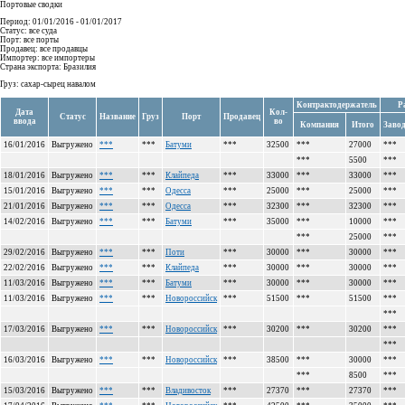
Портовые сводки
Период: 01/01/2016 - 01/01/2017
Статус: все суда
Порт: все порты
Продавец: все продавцы
Импортер: все импортеры
Страна экспорта: Бразилия
Груз: сахар-сырец навалом
Контрактодержатель
Р
Дата
Кол-
Статус
Название
Груз
Порт
Продавец
ввода
во
Компания
Итого
Заво
16/01/2016
Выгружено
***
***
Батуми
***
32500
***
27000
***
***
5500
***
18/01/2016
Выгружено
***
***
Клайпеда
***
33000
***
33000
***
15/01/2016
Выгружено
***
***
Одесса
***
25000
***
25000
***
21/01/2016
Выгружено
***
***
Одесса
***
32300
***
32300
***
14/02/2016
Выгружено
***
***
Батуми
***
35000
***
10000
***
***
25000
***
29/02/2016
Выгружено
***
***
Поти
***
30000
***
30000
***
22/02/2016
Выгружено
***
***
Клайпеда
***
30000
***
30000
***
11/03/2016
Выгружено
***
***
Батуми
***
30000
***
30000
***
11/03/2016
Выгружено
***
***
Новороссийск
***
51500
***
51500
***
***
17/03/2016
Выгружено
***
***
Новороссийск
***
30200
***
30200
***
***
16/03/2016
Выгружено
***
***
Новороссийск
***
38500
***
30000
***
***
8500
***
15/03/2016
Выгружено
***
***
Владивосток
***
27370
***
27370
***