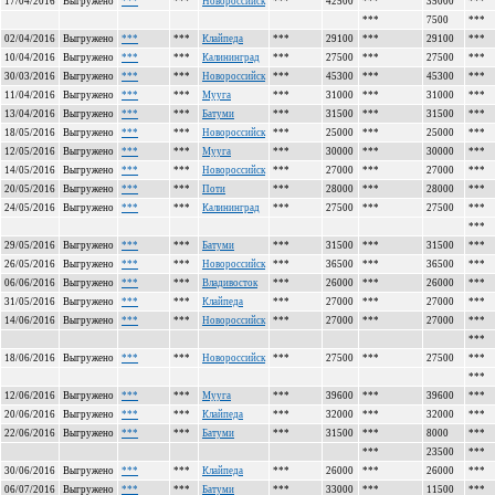
17/04/2016
Выгружено
***
***
Новороссийск
***
42500
***
35000
***
***
7500
***
02/04/2016
Выгружено
***
***
Клайпеда
***
29100
***
29100
***
10/04/2016
Выгружено
***
***
Калининград
***
27500
***
27500
***
30/03/2016
Выгружено
***
***
Новороссийск
***
45300
***
45300
***
11/04/2016
Выгружено
***
***
Мууга
***
31000
***
31000
***
13/04/2016
Выгружено
***
***
Батуми
***
31500
***
31500
***
18/05/2016
Выгружено
***
***
Новороссийск
***
25000
***
25000
***
12/05/2016
Выгружено
***
***
Мууга
***
30000
***
30000
***
14/05/2016
Выгружено
***
***
Новороссийск
***
27000
***
27000
***
20/05/2016
Выгружено
***
***
Поти
***
28000
***
28000
***
24/05/2016
Выгружено
***
***
Калининград
***
27500
***
27500
***
***
29/05/2016
Выгружено
***
***
Батуми
***
31500
***
31500
***
26/05/2016
Выгружено
***
***
Новороссийск
***
36500
***
36500
***
06/06/2016
Выгружено
***
***
Владивосток
***
26000
***
26000
***
31/05/2016
Выгружено
***
***
Клайпеда
***
27000
***
27000
***
14/06/2016
Выгружено
***
***
Новороссийск
***
27000
***
27000
***
***
18/06/2016
Выгружено
***
***
Новороссийск
***
27500
***
27500
***
***
12/06/2016
Выгружено
***
***
Мууга
***
39600
***
39600
***
20/06/2016
Выгружено
***
***
Клайпеда
***
32000
***
32000
***
22/06/2016
Выгружено
***
***
Батуми
***
31500
***
8000
***
***
23500
***
30/06/2016
Выгружено
***
***
Клайпеда
***
26000
***
26000
***
06/07/2016
Выгружено
***
***
Батуми
***
33000
***
11500
***