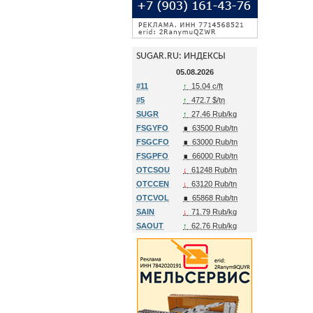
SUGAR.RU: ИНДЕКСЫ
05.08.2026
#11
↑
15.04 c/ft
#5
↑
472.7 $/tn
SUGR
↑
27.46 Rub/kg
FSGYFO
∎
63500 Rub/tn
FSGCFO
∎
63000 Rub/tn
FSGPFO
∎
66000 Rub/tn
OTCSOU
↓
61248 Rub/tn
OTCCEN
↓
63120 Rub/tn
OTCVOL
∎
65868 Rub/tn
SAIN
↓
71.79 Rub/kg
SAOUT
↑
62.76 Rub/kg