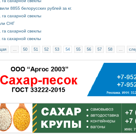
. га сахарной свеклы
или 8855 белорусских рублей за кг.
. га сахарной свеклы
вли СНГ
. га сахарной свеклы
. га сахарной свеклы
щая
…
50
51
52
53
54
55
56
57
58
…
сле