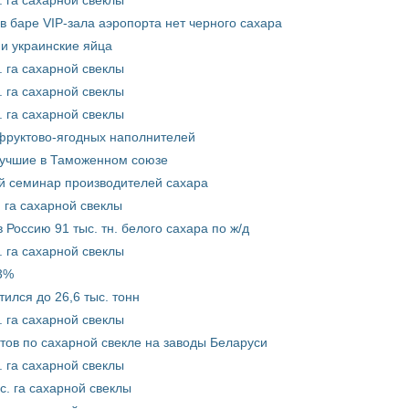
в баре VIP-зала аэропорта нет черного сахара
и украинские яйца
. га сахарной свеклы
. га сахарной свеклы
. га сахарной свеклы
 фруктово-ягодных наполнителей
лучшие в Таможенном союзе
й семинар производителей сахара
. га сахарной свеклы
 Россию 91 тыс. тн. белого сахара по ж/д
. га сахарной свеклы
,3%
ился до 26,6 тыс. тонн
. га сахарной свеклы
тов по сахарной свекле на заводы Беларуси
. га сахарной свеклы
с. га сахарной свеклы