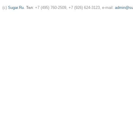
(c)
Sugar.Ru
.
Тел
: +7 (495) 760-2509, +7 (926) 624-3123, e-mail:
admin@sug