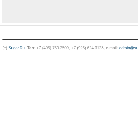
(c)
Sugar.Ru
.
Тел
: +7 (495) 760-2509, +7 (926) 624-3123, e-mail:
admin@sug