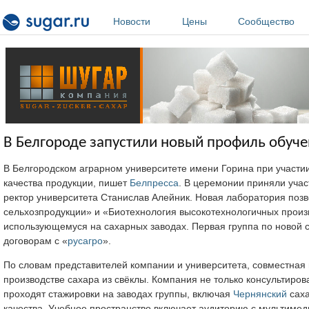
Перейти к основному содержанию
Новости
Цены
Сообщество
В Белгороде запустили новый профиль обуче
В Белгородском аграрном университете имени Горина при участи
качества продукции, пишет
Белпресса
. В церемонии приняли учас
ректор университета Станислав Алейник. Новая лаборатория поз
сельхозпродукции» и «Биотехнология высокотехнологичных произ
использующемуся на сахарных заводах. Первая группа по новой с
договорам с «
русагро
».
По словам представителей компании и университета, совместная 
производстве сахара из свёклы. Компания не только консультиро
проходят стажировки на заводах группы, включая
Чернянский
саха
качества. Учебное пространство включает аудиторию с мультиме