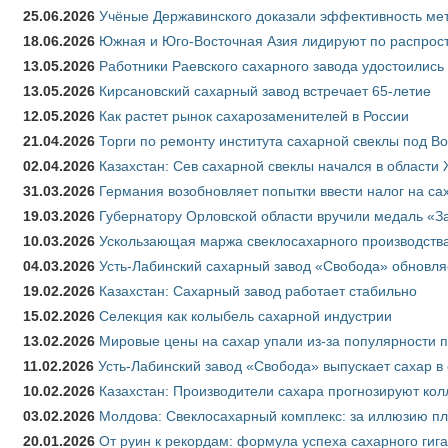
25.06.2026
Учёные Державинского доказали эффективность ме
18.06.2026
Южная и Юго-Восточная Азия лидируют по распрост
13.05.2026
Работники Раевского сахарного завода удостоились
13.05.2026
Кирсановский сахарный завод встречает 65-летие
12.05.2026
Как растет рынок сахарозаменителей в России
21.04.2026
Торги по ремонту института сахарной свеклы под В
02.04.2026
Казахстан: Сев сахарной свеклы начался в области 
31.03.2026
Германия возобновляет попытки ввести налог на сах
19.03.2026
Губернатору Орловской области вручили медаль «За
10.03.2026
Ускользающая маржа свеклосахарного производства
04.03.2026
Усть-Лабинский сахарный завод «Свобода» обновля
19.02.2026
Казахстан: Сахарный завод работает стабильно
15.02.2026
Селекция как колыбель сахарной индустрии
13.02.2026
Мировые цены на сахар упали из-за популярности 
11.02.2026
Усть-Лабинский завод «Свобода» выпускает сахар в 
10.02.2026
Казахстан: Производители сахара прогнозируют кол
03.02.2026
Молдова: Свеклосахарный комплекс: за иллюзию пл
20.01.2026
От руин к рекордам: формула успеха сахарного гиг