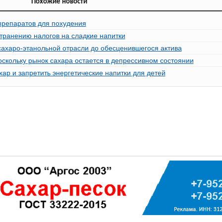
Похожие новости
препаратов для похудения
транению налогов на сладкие напитки
сахаро-этанольной отрасли до обесценившегося актива
оскольку рынок сахара остается в депрессивном состоянии
хар и запретить энергетические напитки для детей