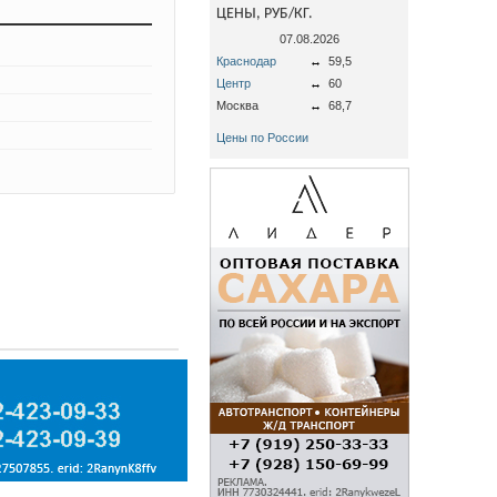
ЦЕНЫ, РУБ/КГ.
07.08.2026
Краснодар
↔
59,5
Центр
↔
60
Москва
↔
68,7
Цены по России