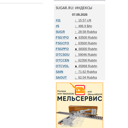
SUGAR.RU: ИНДЕКСЫ
07.08.2026
#11
↑
15.57 c/ft
#5
↑
486.9 $/tn
SUGR
↑
28.58 Rub/kg
FSGYFO
∎
63500 Rub/tn
FSGCFO
↓
63500 Rub/tn
FSGPFO
∎
66000 Rub/tn
OTCSOU
↓
59046 Rub/tn
OTCCEN
↓
62358 Rub/tn
OTCVOL
∎
65868 Rub/tn
SAIN
↑
71.62 Rub/kg
SAOUT
↓
62.04 Rub/kg