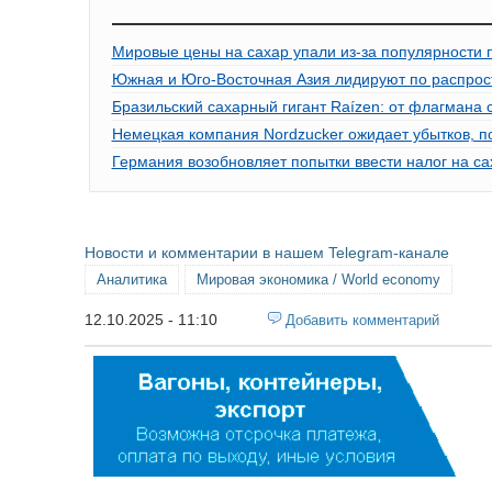
Мировые цены на сахар упали из-за популярности 
Южная и Юго-Восточная Азия лидируют по распрос
Бразильский сахарный гигант Raízen: от флагмана 
Немецкая компания Nordzucker ожидает убытков, п
Германия возобновляет попытки ввести налог на са
Новости и комментарии в нашем Telegram-канале
Аналитика
Мировая экономика / World economy
12.10.2025 - 11:10
Добавить комментарий