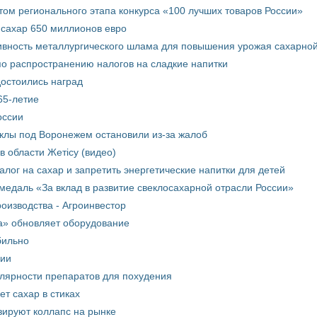
том регионального этапа конкурса «100 лучших товаров России»
 сахар 650 миллионов евро
вность металлургического шлама для повышения урожая сахарной
о распространению налогов на сладкие напитки
достоились наград
65-летие
оссии
еклы под Воронежем остановили из-за жалоб
в области Жетісу (видео)
лог на сахар и запретить энергетические напитки для детей
медаль «За вклад в развитие свеклосахарной отрасли России»
оизводства - Агроинвестор
а» обновляет оборудование
бильно
рии
улярности препаратов для похудения
т сахар в стиках
зируют коллапс на рынке