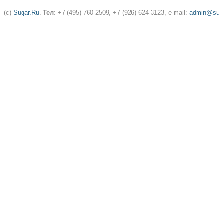
(c)
Sugar.Ru
.
Тел
: +7 (495) 760-2509, +7 (926) 624-3123, e-mail:
admin@sug