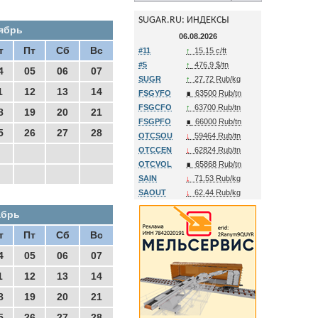
SUGAR.RU: ИНДЕКСЫ
ябрь
06.08.2026
т
Пт
Сб
Вс
#11
↑
15.15 c/ft
#5
↑
476.9 $/tn
4
05
06
07
SUGR
↑
27.72 Rub/kg
1
12
13
14
FSGYFO
∎
63500 Rub/tn
FSGCFO
↑
63700 Rub/tn
8
19
20
21
FSGPFO
∎
66000 Rub/tn
5
26
27
28
OTCSOU
↓
59464 Rub/tn
OTCCEN
↓
62824 Rub/tn
OTCVOL
∎
65868 Rub/tn
SAIN
↓
71.53 Rub/kg
SAOUT
↓
62.44 Rub/kg
абрь
т
Пт
Сб
Вс
4
05
06
07
1
12
13
14
8
19
20
21
5
26
27
28