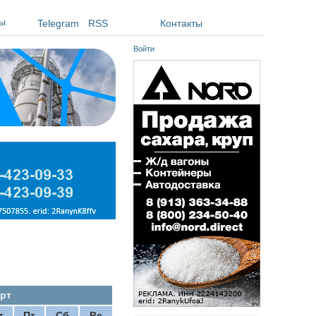
ы
Telegram
RSS
Контакты
Войти
рт
т
Пт
Сб
Вс