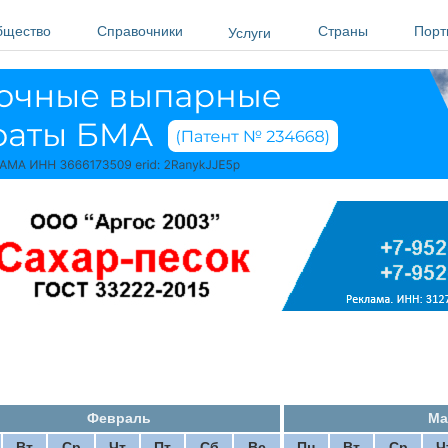
бщество
Справочники
Страны
Порт
Услуги
Февраль
Ма
Вт
Ср
Чт
Пт
Сб
Вс
Пн
Вт
Ср
Ч