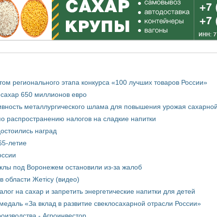
том регионального этапа конкурса «100 лучших товаров России»
 сахар 650 миллионов евро
вность металлургического шлама для повышения урожая сахарной
о распространению налогов на сладкие напитки
достоились наград
65-летие
оссии
еклы под Воронежем остановили из-за жалоб
в области Жетісу (видео)
лог на сахар и запретить энергетические напитки для детей
медаль «За вклад в развитие свеклосахарной отрасли России»
оизводства - Агроинвестор