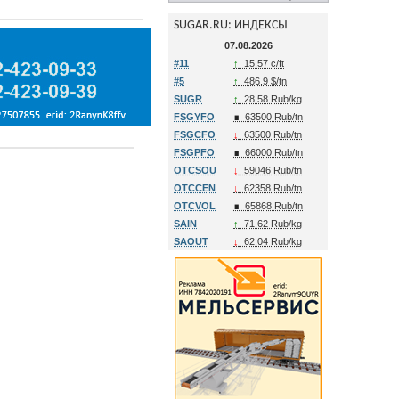
SUGAR.RU: ИНДЕКСЫ
07.08.2026
#11
↑
15.57 c/ft
#5
↑
486.9 $/tn
SUGR
↑
28.58 Rub/kg
FSGYFO
∎
63500 Rub/tn
FSGCFO
↓
63500 Rub/tn
FSGPFO
∎
66000 Rub/tn
OTCSOU
↓
59046 Rub/tn
OTCCEN
↓
62358 Rub/tn
OTCVOL
∎
65868 Rub/tn
SAIN
↑
71.62 Rub/kg
SAOUT
↓
62.04 Rub/kg