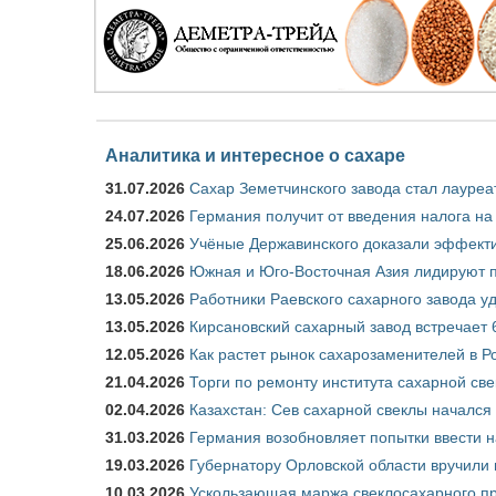
Аналитика и интересное о сахаре
31.07.2026
Сахар Земетчинского завода стал лауреа
24.07.2026
Германия получит от введения налога на
25.06.2026
Учёные Державинского доказали эффекти
18.06.2026
Южная и Юго-Восточная Азия лидируют п
13.05.2026
Работники Раевского сахарного завода у
13.05.2026
Кирсановский сахарный завод встречает 
12.05.2026
Как растет рынок сахарозаменителей в Р
21.04.2026
Торги по ремонту института сахарной св
02.04.2026
Казахстан: Сев сахарной свеклы начался 
31.03.2026
Германия возобновляет попытки ввести на
19.03.2026
Губернатору Орловской области вручили 
10.03.2026
Ускользающая маржа свеклосахарного пр