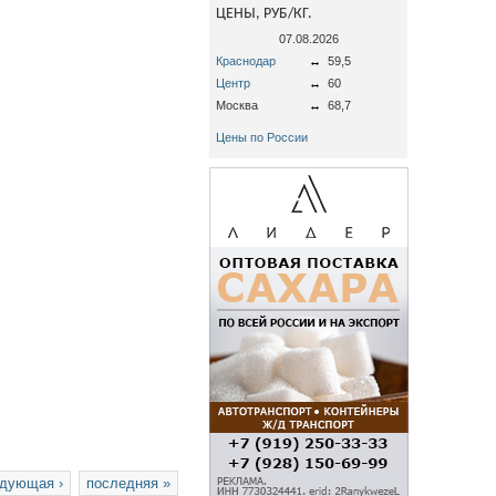
ЦЕНЫ, РУБ/КГ.
07.08.2026
Краснодар
↔
59,5
Центр
↔
60
Москва
↔
68,7
Цены по России
дующая ›
последняя »