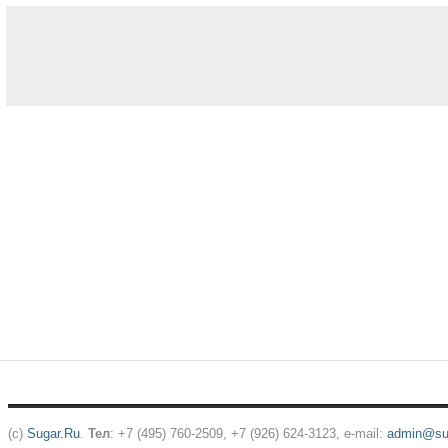
(c)
Sugar.Ru
.
Тел
: +7 (495) 760-2509, +7 (926) 624-3123, e-mail:
admin@sug