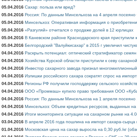
05.04.2016
Сахар: польза или вред?
05.04.2016
Россия: По данным Минсельхоза на 4 апреля посеяно 6
05.04.2016
Минсельхоз: Оперативная информация о приобретени
05.04.2016
«Разгуляй» отчитался о продаже долей в 12 юрлицах
05.04.2016
В Каневском районе Краснодарского края приступили к
05.04.2016
Белгородский "Валуйкисахар" в 2015 г увеличил чистую
04.04.2016
Раскрыть потенциал: оптический стратификатор семян
04.04.2016
Хозяйства Курской области приступили к севу сахарно
04.04.2016
Инвестор сахарного завода признал многомиллионный
04.04.2016
Излишки российского сахара сократят спрос на импорт
04.04.2016
Регионы РФ получили господдержку сельского хозяйств
04.04.2016
ООО «Проммаш» купило право требования ООО «Куба
04.04.2016
Россия: По данным Минсельхоза на 1 апреля посеяно 2
04.04.2016
Минсельхоз: Объем кредитных ресурсов, выданных на 
04.04.2016
Итоги мониторинга ситуации на сахарном рынке на 4.0
03.04.2016
В апреле 2016 года пошлина на импорт сахара-сырца 
01.04.2016
Московская цена на сахар выросла на 0,30 руб./кг (обз
01.04.2016
Экспорт бразильского сахара в Россию и СНГ на 29 ма