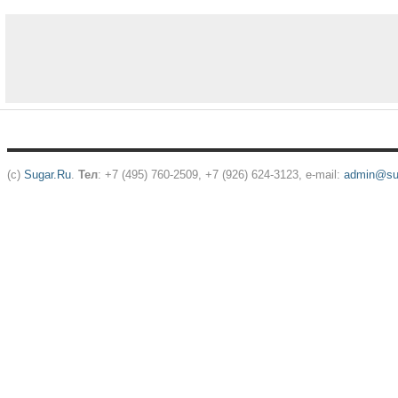
(c)
Sugar.Ru
.
Тел
: +7 (495) 760-2509, +7 (926) 624-3123, e-mail:
admin@sug