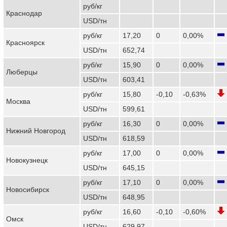
руб/кг
Краснодар
USD/тн
руб/кг
17,20
0
0,00%
Красноярск
USD/тн
652,74
руб/кг
15,90
0
0,00%
Люберцы
USD/тн
603,41
руб/кг
15,80
-0,10
-0,63%
Москва
USD/тн
599,61
руб/кг
16,30
0
0,00%
Нижний Новгород
USD/тн
618,59
руб/кг
17,00
0
0,00%
Новокузнецк
USD/тн
645,15
руб/кг
17,10
0
0,00%
Новосибирск
USD/тн
648,95
руб/кг
16,60
-0,10
-0,60%
Омск
USD/тн
629,97