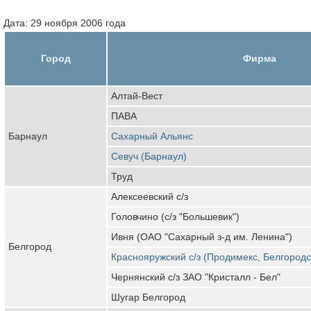
Дата: 29 ноября 2006 года
Город
Фирма
Алтай-Вест
ПАВА
Барнаул
Сахарный Альянс
Севуч (Барнаул)
Труд
Алексеевский с/з
Головчино (с/з "Большевик")
Ивня (ОАО "Сахарный з-д им. Ленина")
Белгород
Краснояружский с/з (Продимекс, Белгородс
Чернянский с/з ЗАО "Кристалл - Бел"
Шугар Белгород