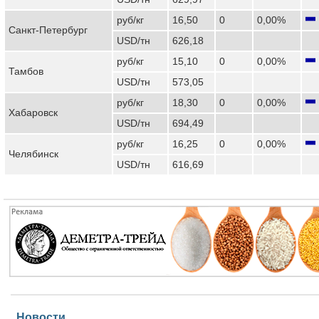
руб/кг
16,50
0
0,00%
Санкт-Петербург
USD/тн
626,18
руб/кг
15,10
0
0,00%
Тамбов
USD/тн
573,05
руб/кг
18,30
0
0,00%
Хабаровск
USD/тн
694,49
руб/кг
16,25
0
0,00%
Челябинск
USD/тн
616,69
Новости