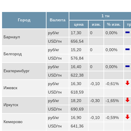
1 тн
Город
Валюта
цена
изм.
% изм.
т
руб/кг
17,30
0
0,00%
Барнаул
USD/тн
656,54
руб/кг
15,20
0
0,00%
Белгород
USD/тн
576,84
руб/кг
16,40
0
0,00%
Екатеринбург
USD/тн
622,38
руб/кг
16,30
-0,10
-0,61%
Ижевск
USD/тн
618,59
руб/кг
18,20
-0,30
-1,65%
Иркутск
USD/тн
690,69
руб/кг
16,90
-0,10
-0,59%
Кемерово
USD/тн
641,36