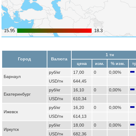
15.95
15.95
18.3
18.3
1 тн
Город
Валюта
цена
изм.
% изм.
т
руб/кг
17,00
0
0,00%
Барнаул
USD/тн
644,45
руб/кг
16,10
0
0,00%
Екатеринбург
USD/тн
610,34
руб/кг
16,20
0
0,00%
Ижевск
USD/тн
614,13
руб/кг
18,00
0
0,00%
Иркутск
USD/тн
682,36