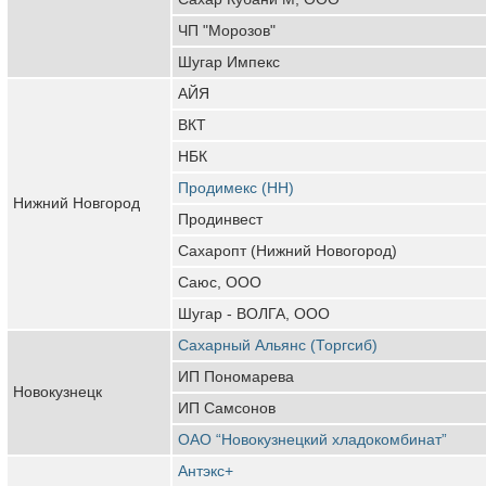
ЧП "Морозов"
Шугар Импекс
АЙЯ
ВКТ
НБК
Продимекс (НН)
Нижний Новгород
Продинвест
Сахаропт (Нижний Новогород)
Саюс, ООО
Шугар - ВОЛГА, ООО
Сахарный Альянс (Торгсиб)
ИП Пономарева
Новокузнецк
ИП Самсонов
ОАО “Новокузнецкий хладокомбинат”
Антэкс+