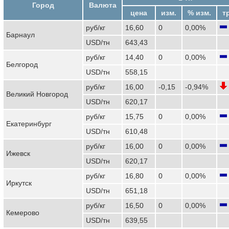
Город
Валюта
цена
изм.
% изм.
т
руб/кг
16,60
0
0,00%
Барнаул
USD/тн
643,43
руб/кг
14,40
0
0,00%
Белгород
USD/тн
558,15
руб/кг
16,00
-0,15
-0,94%
Великий Новгород
USD/тн
620,17
руб/кг
15,75
0
0,00%
Екатеринбург
USD/тн
610,48
руб/кг
16,00
0
0,00%
Ижевск
USD/тн
620,17
руб/кг
16,80
0
0,00%
Иркутск
USD/тн
651,18
руб/кг
16,50
0
0,00%
Кемерово
USD/тн
639,55