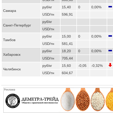
руб/кг
15,40
0
0,00%
Самара
USD/тн
596,91
руб/кг
Санкт-Петербург
USD/тн
руб/кг
15,00
0
0,00%
Тамбов
USD/тн
581,41
руб/кг
18,20
0
0,00%
Хабаровск
USD/тн
705,44
руб/кг
15,60
-0,05
-0,32%
Челябинск
USD/тн
604,67