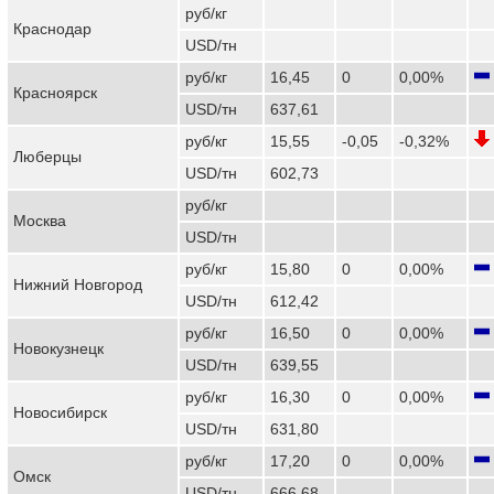
руб/кг
Краснодар
USD/тн
руб/кг
16,45
0
0,00%
Красноярск
USD/тн
637,61
руб/кг
15,55
-0,05
-0,32%
Люберцы
USD/тн
602,73
руб/кг
Москва
USD/тн
руб/кг
15,80
0
0,00%
Нижний Новгород
USD/тн
612,42
руб/кг
16,50
0
0,00%
Новокузнецк
USD/тн
639,55
руб/кг
16,30
0
0,00%
Новосибирск
USD/тн
631,80
руб/кг
17,20
0
0,00%
Омск
USD/тн
666,68