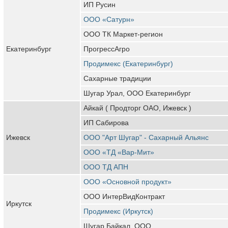
ИП Русин
ООО «Сатурн»
ООО ТК Маркет-регион
Екатеринбург
ПрогрессАгро
Продимекс (Екатеринбург)
Сахарные традиции
Шугар Урал, ООО Екатеринбург
Айкай ( Продторг ОАО, Ижевск )
ИП Сабирова
Ижевск
ООО "Арт Шугар" - Сахарный Альянс
ООО «ТД «Вар-Мит»
ООО ТД АПН
ООО «Основной продукт»
ООО ИнтерВидКонтракт
Иркутск
Продимекс (Иркутск)
Шугар Байкал, ООО