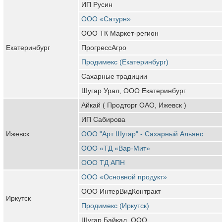
ИП Русин
ООО «Сатурн»
ООО ТК Маркет-регион
Екатеринбург
ПрогрессАгро
Продимекс (Екатеринбург)
Сахарные традиции
Шугар Урал, ООО Екатеринбург
Айкай ( Продторг ОАО, Ижевск )
ИП Сабирова
Ижевск
ООО "Арт Шугар" - Сахарный Альянс
ООО «ТД «Вар-Мит»
ООО ТД АПН
ООО «Основной продукт»
ООО ИнтерВидКонтракт
Иркутск
Продимекс (Иркутск)
Шугар Байкал, ООО