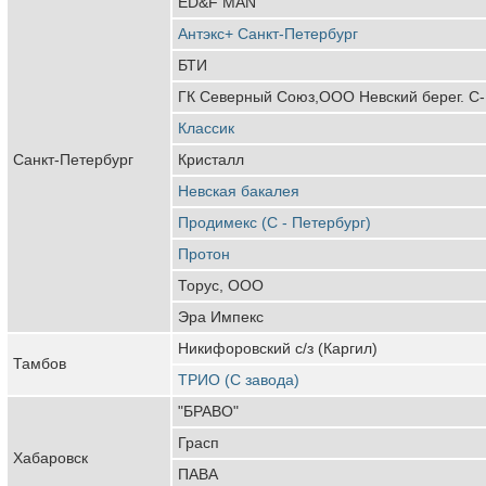
ED&F MAN
Антэкс+ Санкт-Петербург
БТИ
ГК Северный Союз,ООО Невский берег. С-
Классик
Санкт-Петербург
Кристалл
Невская бакалея
Продимекс (С - Петербург)
Протон
Торус, ООО
Эра Импекс
Никифоровский с/з (Каргил)
Тамбов
ТРИО (С завода)
"БРАВО"
Грасп
Хабаровск
ПАВА