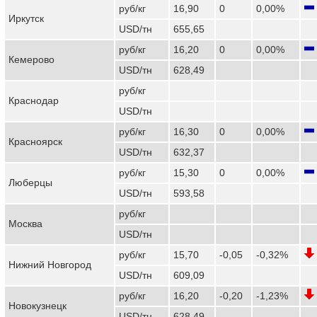
руб/кг
16,90
0
0,00%
Иркутск
USD/тн
655,65
руб/кг
16,20
0
0,00%
Кемерово
USD/тн
628,49
руб/кг
Краснодар
USD/тн
руб/кг
16,30
0
0,00%
Красноярск
USD/тн
632,37
руб/кг
15,30
0
0,00%
Люберцы
USD/тн
593,58
руб/кг
Москва
USD/тн
руб/кг
15,70
-0,05
-0,32%
Нижний Новгород
USD/тн
609,09
руб/кг
16,20
-0,20
-1,23%
Новокузнецк
USD/тн
628,49