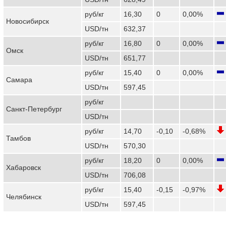
руб/кг
16,30
0
0,00%
Новосибирск
USD/тн
632,37
руб/кг
16,80
0
0,00%
Омск
USD/тн
651,77
руб/кг
15,40
0
0,00%
Самара
USD/тн
597,45
руб/кг
Санкт-Петербург
USD/тн
руб/кг
14,70
-0,10
-0,68%
Тамбов
USD/тн
570,30
руб/кг
18,20
0
0,00%
Хабаровск
USD/тн
706,08
руб/кг
15,40
-0,15
-0,97%
Челябинск
USD/тн
597,45