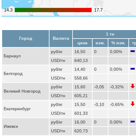
14.3
14.3
17.7
17.7
1 тн
Город
Валюта
цена
изм.
% изм.
т
руб/кг
16,50
0
0,00%
Барнаул
USD/тн
640,13
руб/кг
14,40
0
0,00%
Белгород
USD/тн
558,66
руб/кг
15,60
-0,05
-0,32%
Великий Новгород
USD/тн
605,21
руб/кг
15,50
-0,10
-0,65%
Екатеринбург
USD/тн
601,33
руб/кг
16,00
0
0,00%
Ижевск
USD/тн
620,73