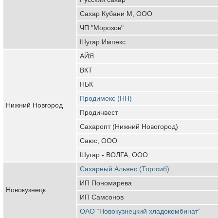
Сахар Кубани М, ООО
ЧП "Морозов"
Шугар Импекс
АЙЯ
ВКТ
НБК
Продимекс (НН)
Нижний Новгород
Продинвест
Сахаропт (Нижний Новогород)
Саюс, ООО
Шугар - ВОЛГА, ООО
Сахарный Альянс (Торгсиб)
ИП Пономарева
Новокузнецк
ИП Самсонов
ОАО “Новокузнецкий хладокомбинат”