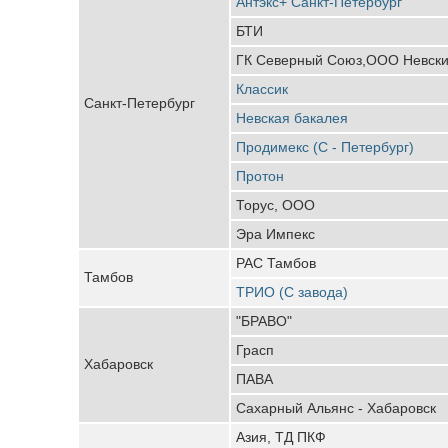
Антэкс+ Санкт-Петербург
БТИ
ГК Северный Союз,ООО Невский
Классик
Санкт-Петербург
Невская бакалея
Продимекс (С - Петербург)
Протон
Торус, ООО
Эра Импекс
РАС Тамбов
Тамбов
ТРИО (С завода)
"БРАВО"
Грасп
Хабаровск
ПАВА
Сахарный Альянс - Хабаровск
Азия, ТД ПКФ