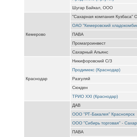
Шугар Байкал, ООО
"Сахарная компания Кузбаса"
ОАО "Кемеровский хладокомби
Кемерово
ПАВА
Промагроинвест
Сахарный Альянс
Никифоровский С/З
Продимекс (Краснодар)
Краснодар
Разгуляй
Сюкден
ТРИО XXI (Краснодар)
ДАВ
ООО "РТ-Бакалея" Красноярск
ООО "Сибирь торговая" - Саха
ПАВА