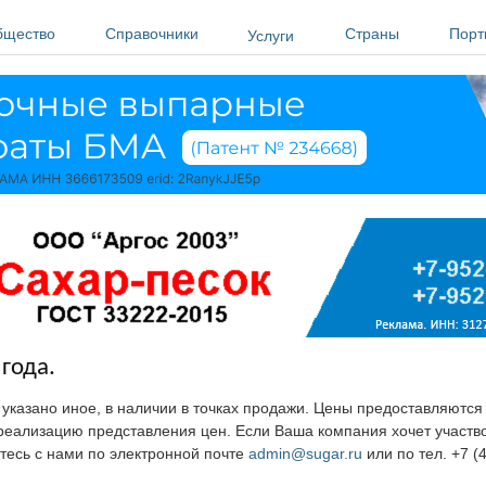
бщество
Справочники
Страны
Порт
Услуги
года.
е указано иное, в наличии в точках продажи. Цены предоставляютс
ю реализацию представления цен. Если Ваша компания хочет участв
тесь с нами по электронной почте
admin@sugar.ru
или по тел. +7 (