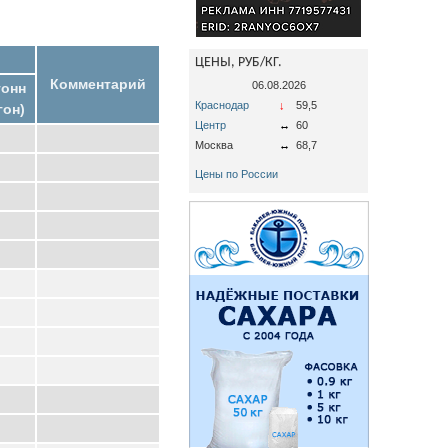
ЦЕНЫ, РУБ/КГ.
Комментарий
06.08.2026
тонн
Краснодар
↓
59,5
гон)
Центр
↔
60
Москва
↔
68,7
Цены по России