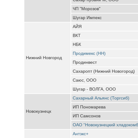
ЧП "Морозов"
Шугар Импекс
АЙЯ
ВКТ
НБК
Продимекс (НН)
Нижний Новгород
Продинвест
Сахаропт (Нижний Новогород)
Саюс, ООО
Шугар - ВОЛГА, ООО
Сахарный Альянс (Торгсиб)
ИП Пономарева
Новокузнецк
ИП Самсонов
ОАО “Новокузнецкий хладокомб
Антэкс+