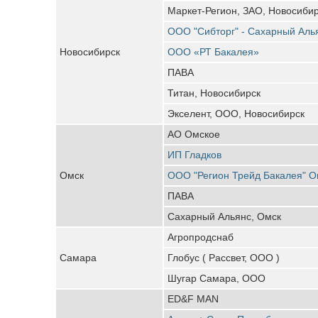
Маркет-Регион, ЗАО, Новосиби
ООО "Сибторг" - Сахарный Аль
Новосибирск
ООО «РТ Бакалея»
ПАВА
Титан, Новосибирск
Экселент, ООО, Новосибирск
АО Омское
ИП Гладков
Омск
ООО "Регион Трейд Бакалея" О
ПАВА
Сахарный Альянс, Омск
Агропродснаб
Самара
Глобус ( Рассвет, ООО )
Шугар Самара, ООО
ED&F MAN