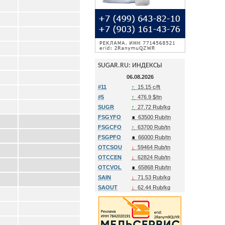
SUGAR.RU: ИНДЕКСЫ
06.08.2026
#11
↑
15.15 c/ft
#5
↑
476.9 $/tn
SUGR
↑
27.72 Rub/kg
FSGYFO
∎
63500 Rub/tn
FSGCFO
↑
63700 Rub/tn
FSGPFO
∎
66000 Rub/tn
OTCSOU
↓
59464 Rub/tn
OTCCEN
↓
62824 Rub/tn
OTCVOL
∎
65868 Rub/tn
SAIN
↓
71.53 Rub/kg
SAOUT
↓
62.44 Rub/kg