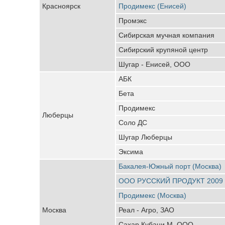
Красноярск
Продимекс (Енисей)
Промэкс
Сибирская мучная компания
Сибирский крупяной центр
Шугар - Енисей, ООО
АБК
Бета
Продимекс
Люберцы
Соло ДС
Шугар Люберцы
Эксима
Бакалея-Южный порт (Москва)
ООО РУССКИЙ ПРОДУКТ 2009
Продимекс (Москва)
Москва
Реал - Агро, ЗАО
Сахар Кубани М, ООО