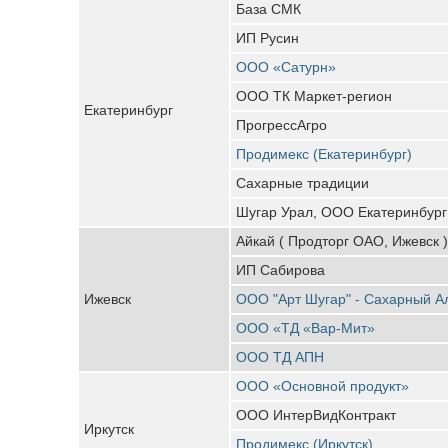
База СМК
ИП Русин
ООО «Сатурн»
ООО ТК Маркет-регион
Екатеринбург
ПрогрессАгро
Продимекс (Екатеринбург)
Сахарные традиции
Шугар Урал, ООО Екатеринбург
Айкай ( Продторг ОАО, Ижевск )
ИП Сабирова
Ижевск
ООО "Арт Шугар" - Сахарный А
ООО «ТД «Вар-Мит»
ООО ТД АПН
ООО «Основной продукт»
ООО ИнтерВидКонтракт
Иркутск
Продимекс (Иркутск)