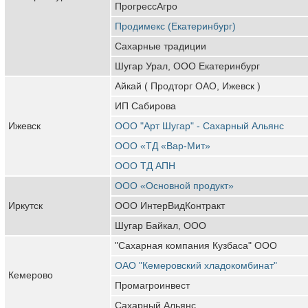
ПрогрессАгро
Продимекс (Екатеринбург)
Сахарные традиции
Шугар Урал, ООО Екатеринбург
Айкай ( Продторг ОАО, Ижевск )
ИП Сабирова
Ижевск
ООО "Арт Шугар" - Сахарный Альянс
ООО «ТД «Вар-Мит»
ООО ТД АПН
ООО «Основной продукт»
Иркутск
ООО ИнтерВидКонтракт
Шугар Байкал, ООО
"Сахарная компания Кузбаса" ООО
ОАО "Кемеровский хладокомбинат"
Кемерово
Промагроинвест
Сахарный Альянс