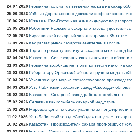
24.07.2026
Германия получит от введения налога на сахар 650
25.06.2026
Учёные Державинского доказали эффективность ме
18.06.2026
Южная и Юго-Восточная Азия лидируют по распрост
13.05.2026
Работники Раевского сахарного завода удостоились
13.05.2026
Кирсановский сахарный завод встречает 65-летие
12.05.2026
Как растет рынок сахарозаменителей в России
21.04.2026
Торги по ремонту института сахарной свеклы под В
02.04.2026
Казахстан: Сев сахарной свеклы начался в области 
31.03.2026
Германия возобновляет попытки ввести налог на сах
19.03.2026
Губернатору Орловской области вручили медаль «За
10.03.2026
Ускользающая маржа свеклосахарного производства
04.03.2026
Усть-Лабинский сахарный завод «Свобода» обновля
19.02.2026
Казахстан: Сахарный завод работает стабильно
15.02.2026
Селекция как колыбель сахарной индустрии
13.02.2026
Мировые цены на сахар упали из-за популярности 
11.02.2026
Усть-Лабинский завод «Свобода» выпускает сахар в 
10.02.2026
Казахстан: Производители сахара прогнозируют кол
03.02.2026
Молдова: Свеклосахарный комплекс: за иллюзию пл