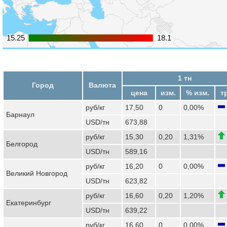
15.25
15.25
18.1
18.1
1 тн
Город
Валюта
цена
изм.
% изм.
т
руб/кг
17,50
0
0,00%
Барнаул
USD/тн
673,88
руб/кг
15,30
0,20
1,31%
Белгород
USD/тн
589,16
руб/кг
16,20
0
0,00%
Великий Новгород
USD/тн
623,82
руб/кг
16,60
0,20
1,20%
Екатеринбург
USD/тн
639,22
руб/кг
16,60
0
0,00%