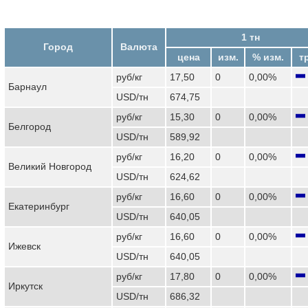
1 тн
Город
Валюта
цена
изм.
% изм.
т
руб/кг
17,50
0
0,00%
Барнаул
USD/тн
674,75
руб/кг
15,30
0
0,00%
Белгород
USD/тн
589,92
руб/кг
16,20
0
0,00%
Великий Новгород
USD/тн
624,62
руб/кг
16,60
0
0,00%
Екатеринбург
USD/тн
640,05
руб/кг
16,60
0
0,00%
Ижевск
USD/тн
640,05
руб/кг
17,80
0
0,00%
Иркутск
USD/тн
686,32