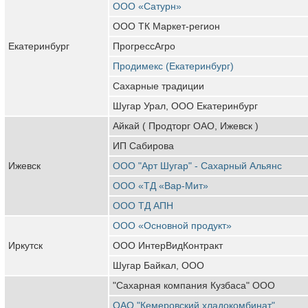
ООО «Сатурн»
ООО ТК Маркет-регион
Екатеринбург
ПрогрессАгро
Продимекс (Екатеринбург)
Сахарные традиции
Шугар Урал, ООО Екатеринбург
Айкай ( Продторг ОАО, Ижевск )
ИП Сабирова
Ижевск
ООО "Арт Шугар" - Сахарный Альянс
ООО «ТД «Вар-Мит»
ООО ТД АПН
ООО «Основной продукт»
Иркутск
ООО ИнтерВидКонтракт
Шугар Байкал, ООО
"Сахарная компания Кузбаса" ООО
ОАО "Кемеровский хладокомбинат"