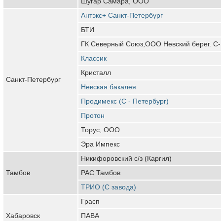
Шугар Самара, ООО
Антэкс+ Санкт-Петербург
БТИ
ГК Северный Союз,ООО Невский берег. С-
Классик
Кристалл
Санкт-Петербург
Невская бакалея
Продимекс (С - Петербург)
Протон
Торус, ООО
Эра Импекс
Никифоровский с/з (Каргил)
Тамбов
РАС Тамбов
ТРИО (С завода)
Грасп
Хабаровск
ПАВА