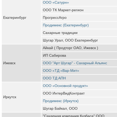
ООО «Сатурн»
ООО ТК Маркет-регион
Екатеринбург
ПрогрессАгро
Продимекс (Екатеринбург)
Сахарные традиции
Шугар Урал, ООО Екатеринбург
Айкай ( Продторг ОАО, Ижевск )
ИП Сабирова
Ижевск
ООО "Арт Шугар" - Сахарный Альянс
ООО «ТД «Вар-Мит»
ООО ТД АПН
ООО «Основной продукт»
ООО ИнтерВидКонтракт
Иркутск
Продимекс (Иркутск)
Шугар Байкал, ООО
"Сахарная компания Кузбаса" ООО