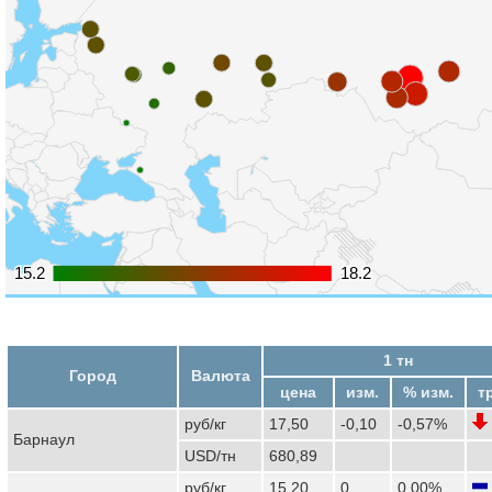
15.2
15.2
18.2
18.2
1 тн
Город
Валюта
цена
изм.
% изм.
т
руб/кг
17,50
-0,10
-0,57%
Барнаул
USD/тн
680,89
руб/кг
15,20
0
0,00%