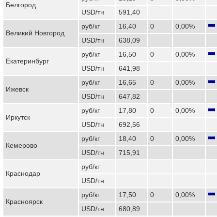
Белгород
USD/тн
591,40
руб/кг
16,40
0
0,00%
Великий Новгород
USD/тн
638,09
руб/кг
16,50
0
0,00%
Екатеринбург
USD/тн
641,98
руб/кг
16,65
0
0,00%
Ижевск
USD/тн
647,82
руб/кг
17,80
0
0,00%
Иркутск
USD/тн
692,56
руб/кг
18,40
0
0,00%
Кемерово
USD/тн
715,91
руб/кг
Краснодар
USD/тн
руб/кг
17,50
0
0,00%
Красноярск
USD/тн
680,89