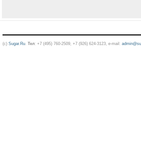
(c)
Sugar.Ru
.
Тел
: +7 (495) 760-2509, +7 (926) 624-3123, e-mail:
admin@sug