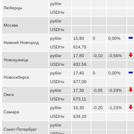
руб/кг
Люберцы
USD/тн
руб/кг
Москва
USD/тн
руб/кг
15,80
0
0,00%
Нижний Новгород
USD/тн
614,75
руб/кг
17,80
-0,10
-0,56%
Новокузнецк
USD/тн
692,56
руб/кг
17,40
0
0,00%
Новосибирск
USD/тн
677,00
руб/кг
17,30
-0,05
-0,29%
Омск
USD/тн
673,11
руб/кг
16,30
-0,20
-1,23%
Самара
USD/тн
634,20
руб/кг
Санкт-Петербург
USD/тн