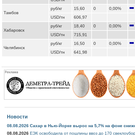
руб/кг
15,60
0
0,00%
Тамбов
USD/тн
606,97
руб/кг
18,40
0
0,00%
Хабаровск
USD/тн
715,91
руб/кг
16,50
0
0,00%
Челябинск
USD/тн
641,98
Новости
08.08.2026
Сахар в Нью-Йорке вырос на 5,7% на фоне сниж
08.08.2026
ЕЭК освободила от пошлины ввоз до 170 свеклоубо