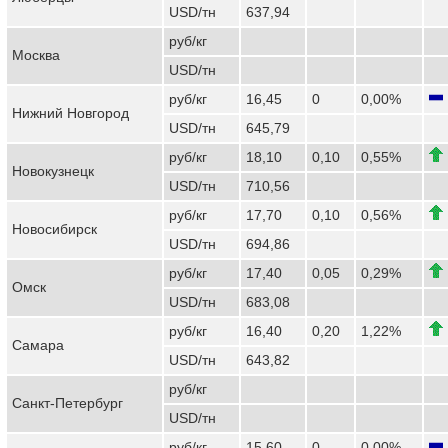
USD/тн
637,94
руб/кг
Москва
USD/тн
руб/кг
16,45
0
0,00%
Нижний Новгород
USD/тн
645,79
руб/кг
18,10
0,10
0,55%
Новокузнецк
USD/тн
710,56
руб/кг
17,70
0,10
0,56%
Новосибирск
USD/тн
694,86
руб/кг
17,40
0,05
0,29%
Омск
USD/тн
683,08
руб/кг
16,40
0,20
1,22%
Самара
USD/тн
643,82
руб/кг
Санкт-Петербург
USD/тн
руб/кг
15,60
0
0,00%