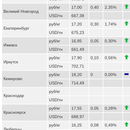
руб/кг
17,00
0,40
2,35%
Великий Новгород
USD/тн
667,38
руб/кг
17,20
0,30
1,74%
Екатеринбург
USD/тн
675,23
руб/кг
16,85
0,05
0,30%
Ижевск
USD/тн
661,49
руб/кг
17,90
0,10
0,56%
Иркутск
USD/тн
702,71
руб/кг
18,20
0
0,00%
Кемерово
USD/тн
714,49
руб/кг
Краснодар
USD/тн
руб/кг
17,55
0,05
0,28%
Красноярск
USD/тн
688,97
руб/кг
16,25
0,08
0,49%
Люберцы