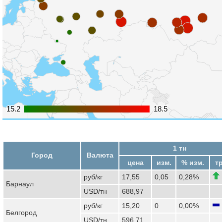
15.2
15.2
18.5
18.5
1 тн
Город
Валюта
цена
изм.
% изм.
т
руб/кг
17,55
0,05
0,28%
Барнаул
USD/тн
688,97
руб/кг
15,20
0
0,00%
Белгород
USD/тн
596,71