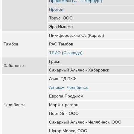
Продимекс (С - Петербург)
Протон
Торус, ООО
Эра Импекс
Никифоровский с/з (Каргил)
Тамбов
РАС Тамбов
ТРИО (С завода)
Грасп
Хабаровск
Сахарный Альянс - Хабаровск
Азия, ТД ПКФ
Антэкс+, Челябинск
Европа Прод-ком
Челябинск
Маркет-регион
Порт-Янг, ООО
Сахарный Альянс - Челябинск, ООО
Шугар Миасс, ООО