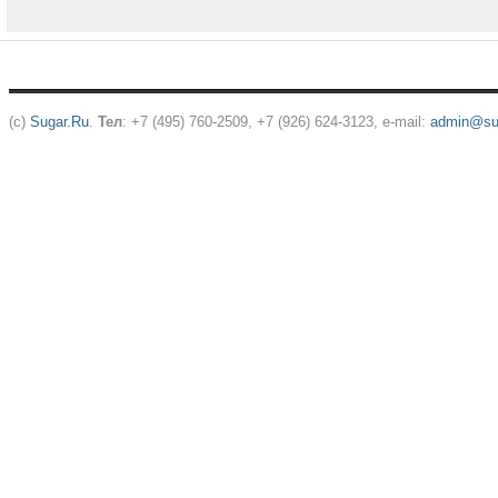
(c)
Sugar.Ru
.
Тел
: +7 (495) 760-2509, +7 (926) 624-3123, e-mail:
admin@sug