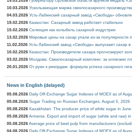
19.03.2026
Губернатору Орловской области вручили медаль «За
10.03.2026
Ускользающая маржа свеклосахарного производства
04.03.2026
Усть-Лабинский сахарный завод «Свобода» обновля
19.02.2026
Казахстан: Сахарный завод работает стабильно
15.02.2026
Селекция как колыбель сахарной индустрии
13.02.2026
Мировые цены на сахар упали из-за популярности 
11.02.2026
Усть-Лабинский завод «Свобода» выпускает сахар в 
10.02.2026
Казахстан: Производители сахара прогнозируют кол
03.02.2026
Молдова: Свеклосахарный комплекс: за иллюзию пл
20.01.2026
От руин к рекордам: формула успеха сахарного гиг
News in English (delayed)
05.08.2026
Daily Off-Exchange Sugar Indexes of MOEX as of Augu
05.08.2026
Sugar Trading on Russian Exchanges: August 5, 2026
05.08.2026
Kazakhstan: The producer price of white sugar in Jun
05.08.2026
Armenia: Export and import of sugar (white and raw) i
05.08.2026
Average price of beet pulp from manufacturers (exclud
04.08.2026
Daily Off-Exchange Sugar Indexes of MOEX as of Augu