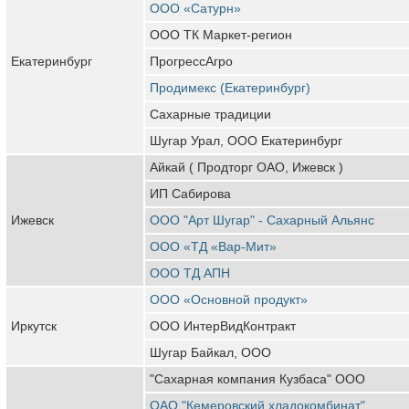
ООО «Сатурн»
ООО ТК Маркет-регион
Екатеринбург
ПрогрессАгро
Продимекс (Екатеринбург)
Сахарные традиции
Шугар Урал, ООО Екатеринбург
Айкай ( Продторг ОАО, Ижевск )
ИП Сабирова
Ижевск
ООО "Арт Шугар" - Сахарный Альянс
ООО «ТД «Вар-Мит»
ООО ТД АПН
ООО «Основной продукт»
Иркутск
ООО ИнтерВидКонтракт
Шугар Байкал, ООО
"Сахарная компания Кузбаса" ООО
ОАО "Кемеровский хладокомбинат"