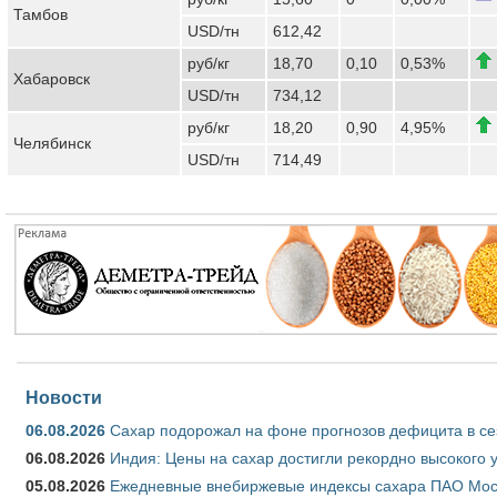
Тамбов
USD/тн
612,42
руб/кг
18,70
0,10
0,53%
Хабаровск
USD/тн
734,12
руб/кг
18,20
0,90
4,95%
Челябинск
USD/тн
714,49
Новости
06.08.2026
Сахар подорожал на фоне прогнозов дефицита в се
06.08.2026
Индия: Цены на сахар достигли рекордно высокого 
05.08.2026
Ежедневные внебиржевые индексы сахара ПАО Моско