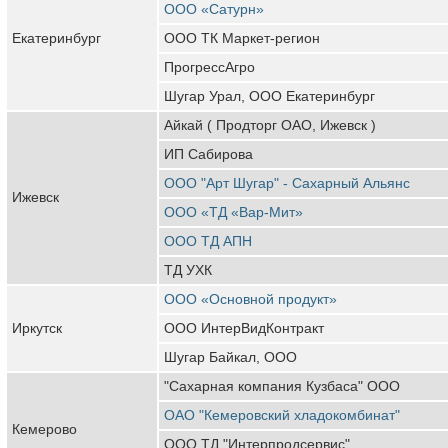
ООО «Сатурн»
Екатеринбург
ООО ТК Маркет-регион
ПрогрессАгро
Шугар Урал, ООО Екатеринбург
Айкай ( Продторг ОАО, Ижевск )
ИП Сабирова
ООО "Арт Шугар" - Сахарный Альянс
Ижевск
ООО «ТД «Вар-Мит»
ООО ТД АПН
ТД УХК
ООО «Основной продукт»
Иркутск
ООО ИнтерВидКонтракт
Шугар Байкал, ООО
"Сахарная компания Кузбаса" ООО
ОАО "Кемеровский хладокомбинат"
Кемерово
ООО ТД "Интерпродсервис"