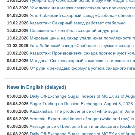
19.03.2026
Губернатору Орловской области вручили медаль «За
10.03.2026
Ускользающая маржа свеклосахарного производства
04.03.2026
Усть-Лабинский сахарный завод «Свобода» обновля
19.02.2026
Казахстан: Сахарный завод работает стабильно
15.02.2026
Селекция как колыбель сахарной индустрии
13.02.2026
Мировые цены на сахар упали из-за популярности 
11.02.2026
Усть-Лабинский завод «Свобода» выпускает сахар в 
10.02.2026
Казахстан: Производители сахара прогнозируют кол
03.02.2026
Молдова: Свеклосахарный комплекс: за иллюзию пл
20.01.2026
От руин к рекордам: формула успеха сахарного гиг
News in English (delayed)
05.08.2026
Daily Off-Exchange Sugar Indexes of MOEX as of Augu
05.08.2026
Sugar Trading on Russian Exchanges: August 5, 2026
05.08.2026
Kazakhstan: The producer price of white sugar in Jun
05.08.2026
Armenia: Export and import of sugar (white and raw) i
05.08.2026
Average price of beet pulp from manufacturers (exclud
04.08.2026
Daily Off-Exchange Sugar Indexes of MOEX as of Augu