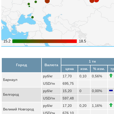
15.2
15.2
18.5
18.5
1 тн
Город
Валюта
цена
изм.
% изм.
т
руб/кг
17,70
0,10
0,56%
Барнаул
USD/тн
695,75
руб/кг
15,20
0
0,00%
Белгород
USD/тн
597,48
руб/кг
17,20
0,20
1,16%
Великий Новгород
USD/тн
676,10