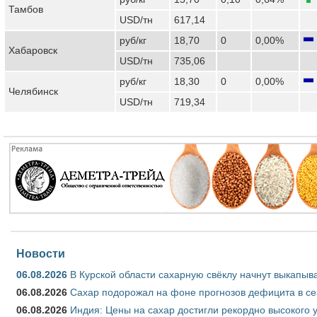
Тамбов
USD/тн
617,14
руб/кг
18,70
0
0,00%
Хабаровск
USD/тн
735,06
руб/кг
18,30
0
0,00%
Челябинск
USD/тн
719,34
Новости
06.08.2026
В Курской области сахарную свёклу начнут выкапыва
06.08.2026
Сахар подорожал на фоне прогнозов дефицита в се
06.08.2026
Индия: Цены на сахар достигли рекордно высокого 