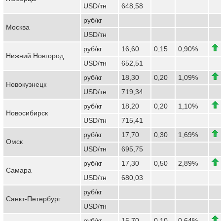
USD/тн
648,58
руб/кг
Москва
USD/тн
руб/кг
16,60
0,15
0,90%
Нижний Новгород
USD/тн
652,51
руб/кг
18,30
0,20
1,09%
Новокузнецк
USD/тн
719,34
руб/кг
18,20
0,20
1,10%
Новосибирск
USD/тн
715,41
руб/кг
17,70
0,30
1,69%
Омск
USD/тн
695,75
руб/кг
17,30
0,50
2,89%
Самара
USD/тн
680,03
руб/кг
Санкт-Петербург
USD/тн
руб/кг
15,70
0,10
0,64%