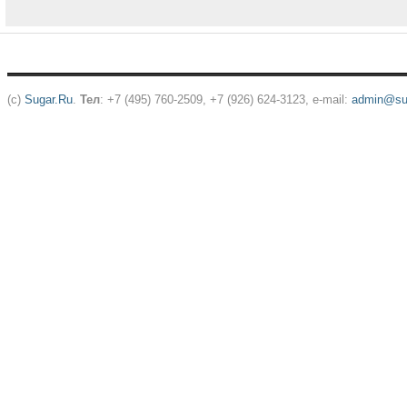
(c)
Sugar.Ru
.
Тел
: +7 (495) 760-2509, +7 (926) 624-3123, e-mail:
admin@sug