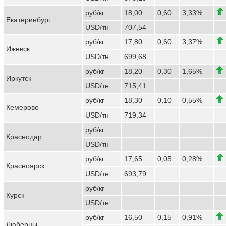
руб/кг
18,00
0,60
3,33%
Екатеринбург
USD/тн
707,54
руб/кг
17,80
0,60
3,37%
Ижевск
USD/тн
699,68
руб/кг
18,20
0,30
1,65%
Иркутск
USD/тн
715,41
руб/кг
18,30
0,10
0,55%
Кемерово
USD/тн
719,34
руб/кг
Краснодар
USD/тн
руб/кг
17,65
0,05
0,28%
Красноярск
USD/тн
693,79
руб/кг
Курск
USD/тн
руб/кг
16,50
0,15
0,91%
Люберцы