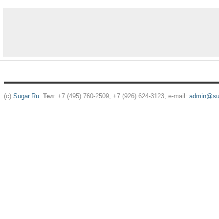
(c)
Sugar.Ru
.
Тел
: +7 (495) 760-2509, +7 (926) 624-3123, e-mail:
admin@sug