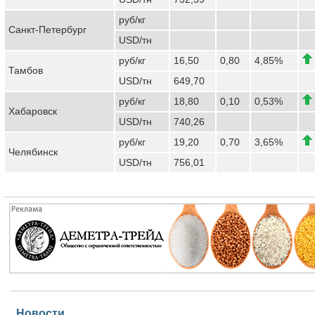
руб/кг
Санкт-Петербург
USD/тн
руб/кг
16,50
0,80
4,85%
Тамбов
USD/тн
649,70
руб/кг
18,80
0,10
0,53%
Хабаровск
USD/тн
740,26
руб/кг
19,20
0,70
3,65%
Челябинск
USD/тн
756,01
Новости