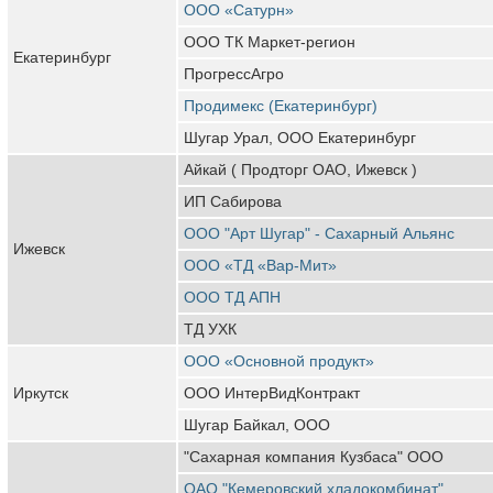
ООО «Сатурн»
ООО ТК Маркет-регион
Екатеринбург
ПрогрессАгро
Продимекс (Екатеринбург)
Шугар Урал, ООО Екатеринбург
Айкай ( Продторг ОАО, Ижевск )
ИП Сабирова
ООО "Арт Шугар" - Сахарный Альянс
Ижевск
ООО «ТД «Вар-Мит»
ООО ТД АПН
ТД УХК
ООО «Основной продукт»
Иркутск
ООО ИнтерВидКонтракт
Шугар Байкал, ООО
"Сахарная компания Кузбаса" ООО
ОАО "Кемеровский хладокомбинат"