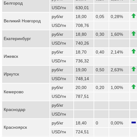
Белгород
USD/тн
630,01
руб/кг
18,00
0,05
0,28%
Великий Новгород
USD/тн
708,76
руб/кг
18,80
0,30
1,60%
Екатеринбург
USD/тн
740,26
руб/кг
18,70
0,40
2,14%
Ижевск
USD/тн
736,32
руб/кг
19,00
0,50
2,63%
Иркутск
USD/тн
748,14
руб/кг
20,00
0,20
1,00%
Кемерово
USD/тн
787,51
руб/кг
Краснодар
USD/тн
руб/кг
18,40
0
0,00%
Красноярск
USD/тн
724,51