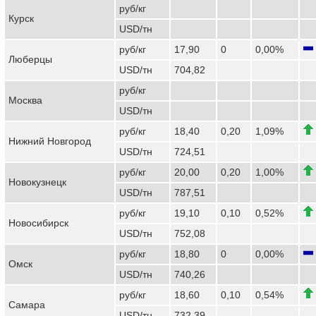
руб/кг
Курск
USD/тн
руб/кг
17,90
0
0,00%
Люберцы
USD/тн
704,82
руб/кг
Москва
USD/тн
руб/кг
18,40
0,20
1,09%
Нижний Новгород
USD/тн
724,51
руб/кг
20,00
0,20
1,00%
Новокузнецк
USD/тн
787,51
руб/кг
19,10
0,10
0,52%
Новосибирск
USD/тн
752,08
руб/кг
18,80
0
0,00%
Омск
USD/тн
740,26
руб/кг
18,60
0,10
0,54%
Самара
USD/тн
732,39