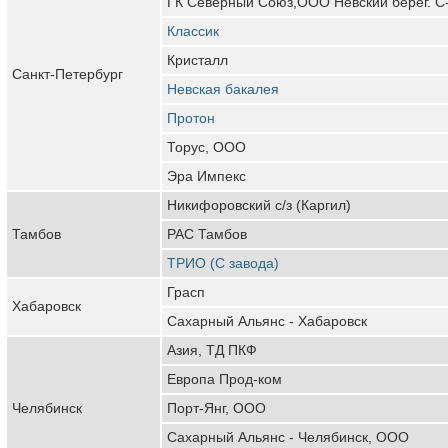
ГК Северный Союз,ООО Невский берег. С
Классик
Кристалл
Санкт-Петербург
Невская бакалея
Протон
Торус, ООО
Эра Импекс
Никифоровский с/з (Каргил)
Тамбов
РАС Тамбов
ТРИО (С завода)
Грасп
Хабаровск
Сахарный Альянс - Хабаровск
Азия, ТД ПКФ
Европа Прод-ком
Челябинск
Порт-Янг, ООО
Сахарный Альянс - Челябинск, ООО