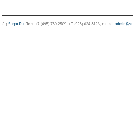
(c)
Sugar.Ru
.
Тел
: +7 (495) 760-2509, +7 (926) 624-3123, e-mail:
admin@sug