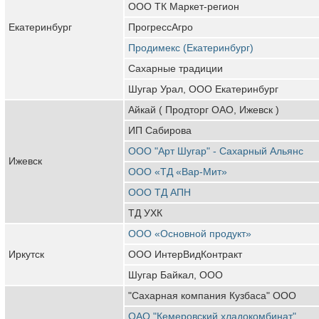
ООО ТК Маркет-регион
Екатеринбург
ПрогрессАгро
Продимекс (Екатеринбург)
Сахарные традиции
Шугар Урал, ООО Екатеринбург
Айкай ( Продторг ОАО, Ижевск )
ИП Сабирова
ООО "Арт Шугар" - Сахарный Альянс
Ижевск
ООО «ТД «Вар-Мит»
ООО ТД АПН
ТД УХК
ООО «Основной продукт»
Иркутск
ООО ИнтерВидКонтракт
Шугар Байкал, ООО
"Сахарная компания Кузбаса" ООО
ОАО "Кемеровский хладокомбинат"