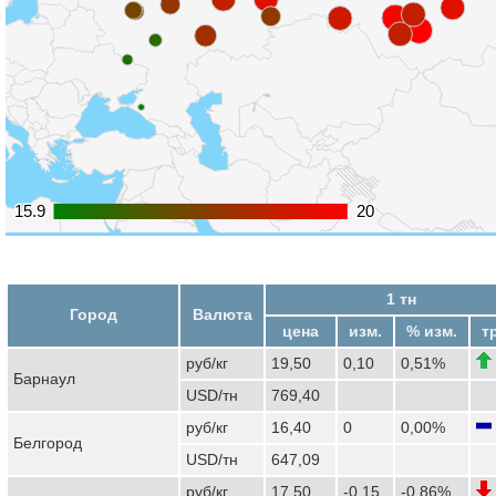
15.9
15.9
20
20
1 тн
Город
Валюта
цена
изм.
% изм.
т
руб/кг
19,50
0,10
0,51%
Барнаул
USD/тн
769,40
руб/кг
16,40
0
0,00%
Белгород
USD/тн
647,09
руб/кг
17,50
-0,15
-0,86%