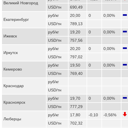
Великий Новгород
USD/тн
690,49
руб/кг
20,00
0
0,00%
Екатеринбург
USD/тн
789,13
руб/кг
19,20
0
0,00%
Ижевск
USD/тн
757,56
руб/кг
20,20
0
0,00%
Иркутск
USD/тн
797,02
руб/кг
19,50
0
0,00%
Кемерово
USD/тн
769,40
руб/кг
Краснодар
USD/тн
руб/кг
19,70
0
0,00%
Красноярск
USD/тн
777,29
руб/кг
17,80
-0,10
-0,56%
Люберцы
USD/тн
702,32