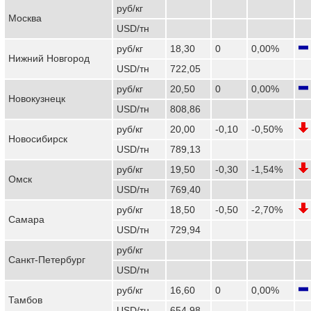
руб/кг
Москва
USD/тн
руб/кг
18,30
0
0,00%
Нижний Новгород
USD/тн
722,05
руб/кг
20,50
0
0,00%
Новокузнецк
USD/тн
808,86
руб/кг
20,00
-0,10
-0,50%
Новосибирск
USD/тн
789,13
руб/кг
19,50
-0,30
-1,54%
Омск
USD/тн
769,40
руб/кг
18,50
-0,50
-2,70%
Самара
USD/тн
729,94
руб/кг
Санкт-Петербург
USD/тн
руб/кг
16,60
0
0,00%
Тамбов
USD/тн
654,98