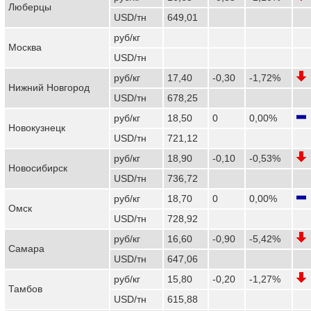
Люберцы
USD/тн
649,01
руб/кг
Москва
USD/тн
руб/кг
17,40
-0,30
-1,72%
Нижний Новгород
USD/тн
678,25
руб/кг
18,50
0
0,00%
Новокузнецк
USD/тн
721,12
руб/кг
18,90
-0,10
-0,53%
Новосибирск
USD/тн
736,72
руб/кг
18,70
0
0,00%
Омск
USD/тн
728,92
руб/кг
16,60
-0,90
-5,42%
Самара
USD/тн
647,06
руб/кг
15,80
-0,20
-1,27%
Тамбов
USD/тн
615,88