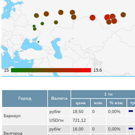
15
15
19.6
19.6
1 тн
Город
Валюта
цена
изм.
% изм.
тр
руб/кг
18,50
0
0,00%
Барнаул
USD/тн
721,12
руб/кг
16,00
0
0,00%
Белгород