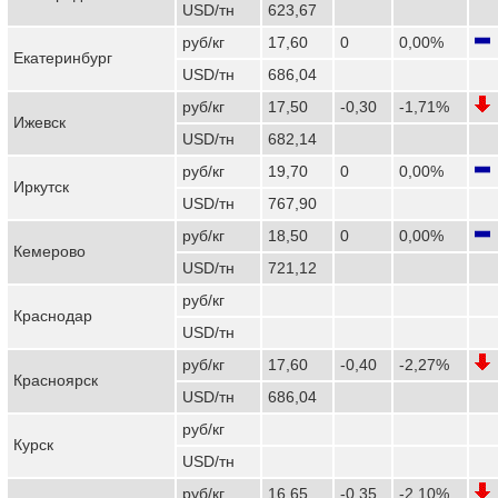
USD/тн
623,67
руб/кг
17,60
0
0,00%
Екатеринбург
USD/тн
686,04
руб/кг
17,50
-0,30
-1,71%
Ижевск
USD/тн
682,14
руб/кг
19,70
0
0,00%
Иркутск
USD/тн
767,90
руб/кг
18,50
0
0,00%
Кемерово
USD/тн
721,12
руб/кг
Краснодар
USD/тн
руб/кг
17,60
-0,40
-2,27%
Красноярск
USD/тн
686,04
руб/кг
Курск
USD/тн
руб/кг
16,65
-0,35
-2,10%