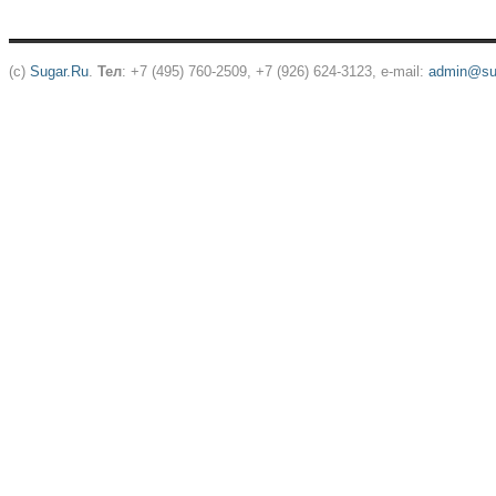
(c)
Sugar.Ru
.
Тел
: +7 (495) 760-2509, +7 (926) 624-3123, e-mail:
admin@sug