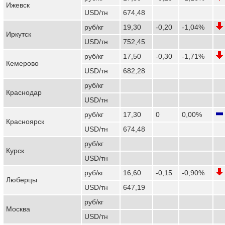
Ижевск
USD/тн
674,48
руб/кг
19,30
-0,20
-1,04%
Иркутск
USD/тн
752,45
руб/кг
17,50
-0,30
-1,71%
Кемерово
USD/тн
682,28
руб/кг
Краснодар
USD/тн
руб/кг
17,30
0
0,00%
Красноярск
USD/тн
674,48
руб/кг
Курск
USD/тн
руб/кг
16,60
-0,15
-0,90%
Люберцы
USD/тн
647,19
руб/кг
Москва
USD/тн