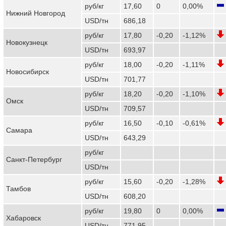
руб/кг
17,60
0
0,00%
Нижний Новгород
USD/тн
686,18
руб/кг
17,80
-0,20
-1,12%
Новокузнецк
USD/тн
693,97
руб/кг
18,00
-0,20
-1,11%
Новосибирск
USD/тн
701,77
руб/кг
18,20
-0,20
-1,10%
Омск
USD/тн
709,57
руб/кг
16,50
-0,10
-0,61%
Самара
USD/тн
643,29
руб/кг
Санкт-Петербург
USD/тн
руб/кг
15,60
-0,20
-1,28%
Тамбов
USD/тн
608,20
руб/кг
19,80
0
0,00%
Хабаровск
USD/тн
771,95