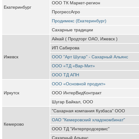
ООО ТК Маркет-регион
Екатеринбург
ПрогрессАгро
Продимекс (Екатеринбург)
Сахарные традиции
Айкай ( Продторг ОАО, Ижевск )
ИП Сабирова
Ижевск
ООО "Арт Шугар" - Сахарный Альянс
ООО «ТД «Вар-Мит»
ООО ТД АПН
ООО «Основной продукт»
Иркутск
ООО ИнтерВидКонтракт
Шугар Байкал, ООО
"Сахарная компания Кузбаса" ООО
ОАО "Кемеровский хладокомбинат"
Кемерово
ООО ТД "Интерпродсервис"
Сахарный Альянс