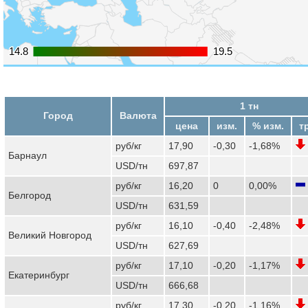
14.8
14.8
19.5
19.5
1 тн
Город
Валюта
цена
изм.
% изм.
т
руб/кг
17,90
-0,30
-1,68%
Барнаул
USD/тн
697,87
руб/кг
16,20
0
0,00%
Белгород
USD/тн
631,59
руб/кг
16,10
-0,40
-2,48%
Великий Новгород
USD/тн
627,69
руб/кг
17,10
-0,20
-1,17%
Екатеринбург
USD/тн
666,68
руб/кг
17,30
-0,20
-1,16%