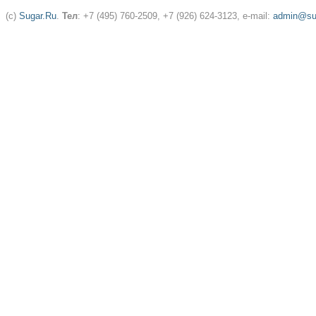
(c)
Sugar.Ru
.
Тел
: +7 (495) 760-2509, +7 (926) 624-3123, e-mail:
admin@sug