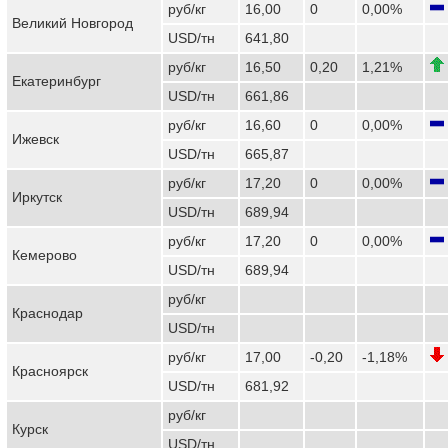
руб/кг
16,00
0
0,00%
Великий Новгород
USD/тн
641,80
руб/кг
16,50
0,20
1,21%
Екатеринбург
USD/тн
661,86
руб/кг
16,60
0
0,00%
Ижевск
USD/тн
665,87
руб/кг
17,20
0
0,00%
Иркутск
USD/тн
689,94
руб/кг
17,20
0
0,00%
Кемерово
USD/тн
689,94
руб/кг
Краснодар
USD/тн
руб/кг
17,00
-0,20
-1,18%
Красноярск
USD/тн
681,92
руб/кг
Курск
USD/тн