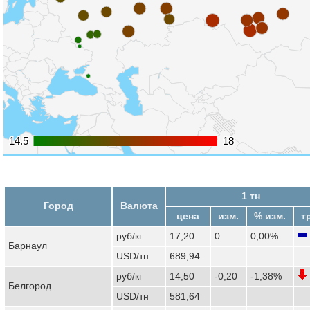
14.5
14.5
18
18
1 тн
Город
Валюта
цена
изм.
% изм.
т
руб/кг
17,20
0
0,00%
Барнаул
USD/тн
689,94
руб/кг
14,50
-0,20
-1,38%
Белгород
USD/тн
581,64