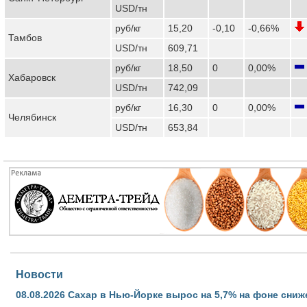
USD/тн
руб/кг
15,20
-0,10
-0,66%
Тамбов
USD/тн
609,71
руб/кг
18,50
0
0,00%
Хабаровск
USD/тн
742,09
руб/кг
16,30
0
0,00%
Челябинск
USD/тн
653,84
Новости
08.08.2026
Сахар в Нью-Йорке вырос на 5,7% на фоне сниж