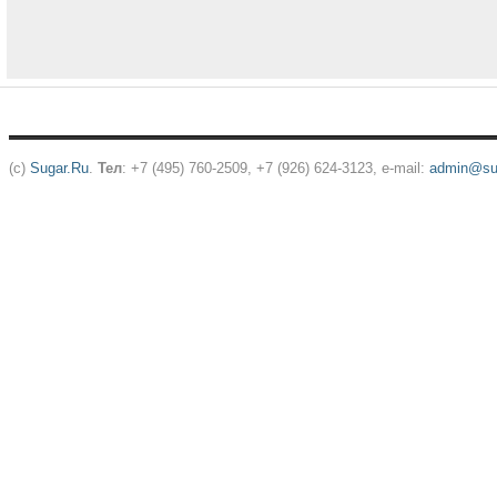
(c)
Sugar.Ru
.
Тел
: +7 (495) 760-2509, +7 (926) 624-3123, e-mail:
admin@sug