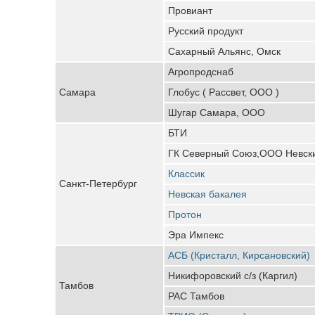
Провиант
Русский продукт
Сахарный Альянс, Омск
Агропродснаб
Самара
Глобус ( Рассвет, ООО )
Шугар Самара, ООО
БТИ
ГК Северный Союз,ООО Невски
Классик
Санкт-Петербург
Невская бакалея
Протон
Эра Импекс
АСБ (Кристалл, Кирсановский)
Никифоровский с/з (Каргил)
Тамбов
РАС Тамбов