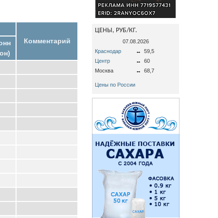
ЦЕНЫ, РУБ/КГ.
Комментарий
07.08.2026
онн
Краснодар
↔
59,5
он)
Центр
↔
60
Москва
↔
68,7
Цены по России