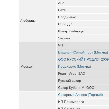
АБК
Бета
Продимекс
Люберцы
Соло ДС
Шугар Люберцы
Эксима
ЧП
Бакалея-Южный порт (Москва)
ООО РУССКИЙ ПРОДУКТ 2009
Москва
Продимекс (Москва)
Реал - Агро, ЗАО
Русский сахар
Сахар Кубани М, ООО
Сахарный Альянс (Торгсиб)
ИП Пономарева
ИП Самсонов