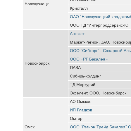
Новокузнецк
Кристалл
ОАО “Новокузнецкий хладоком
ООО ТД "Интерпродсервис-ЮГ
Антэкс+
Маркет-Регион, ЗАО, Новосиби
ООО "Сибторг" - Сахарный Аль
ООО «РТ Бакалея»
Новосибирск
ПАВА
Сибирь-холдинг
ТД Меркурий
Экселент, ООО, Новосибирск
АО Омское
ИП Гладков
Омтор
Омск
ООО "Регион Трейд Бакалея" 