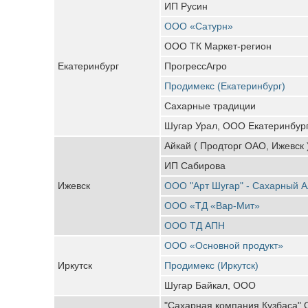
ИП Русин
ООО «Сатурн»
ООО ТК Маркет-регион
Екатеринбург
ПрогрессАгро
Продимекс (Екатеринбург)
Сахарные традиции
Шугар Урал, ООО Екатеринбур
Айкай ( Продторг ОАО, Ижевск 
ИП Сабирова
Ижевск
ООО "Арт Шугар" - Сахарный А
ООО «ТД «Вар-Мит»
ООО ТД АПН
ООО «Основной продукт»
Иркутск
Продимекс (Иркутск)
Шугар Байкал, ООО
"Сахарная компания Кузбаса"