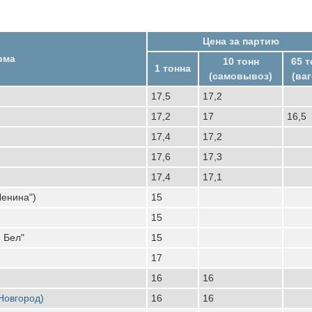
Цена за партию
рма
10 тонн
65 т
1 тонна
(самовывоз)
(ваг
17,5
17,2
17,2
17
16,5
17,4
17,2
17,6
17,3
17,4
17,1
Ленина")
15
15
- Бел"
15
17
16
16
Новгород)
16
16