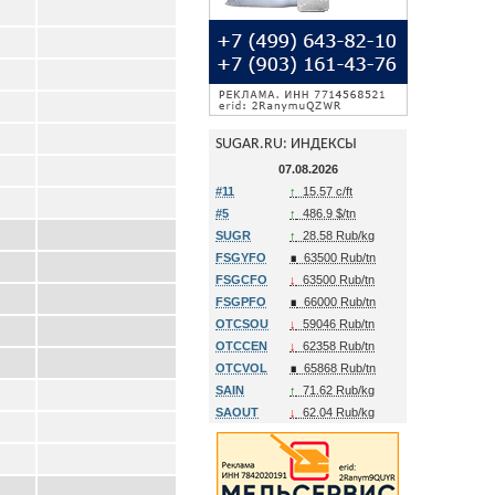
SUGAR.RU: ИНДЕКСЫ
07.08.2026
#11
↑
15.57 c/ft
#5
↑
486.9 $/tn
SUGR
↑
28.58 Rub/kg
FSGYFO
∎
63500 Rub/tn
FSGCFO
↓
63500 Rub/tn
FSGPFO
∎
66000 Rub/tn
OTCSOU
↓
59046 Rub/tn
OTCCEN
↓
62358 Rub/tn
OTCVOL
∎
65868 Rub/tn
SAIN
↑
71.62 Rub/kg
SAOUT
↓
62.04 Rub/kg