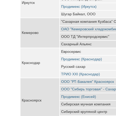
Иркутск
Продимекс (Иркутск)
Шугар Байкал, ООО
"Сахарная компания Кузбаса"
ОАО "Кемеровский хладокомби
Кемерово
ООО ТД "Интерпродсервис"
Сахарный Альянс
Евросервис
Продимекс (Краснодар)
Краснодар
Русский сахар
ТРИО XXI (Краснодар)
ООО "РТ-Бакалея" Красноярск
ООО "Сибирь торговая" - Саха
Продимекс (Енисей)
Красноярск
Сибирская мучная компания
Сибирский крупяной центр