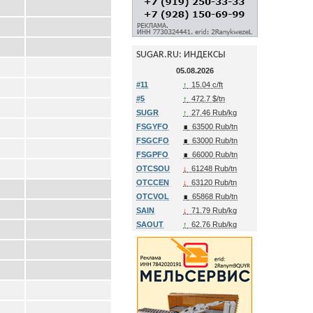
SUGAR.RU: ИНДЕКСЫ
05.08.2026
#11
↑
15.04 c/ft
#5
↑
472.7 $/tn
SUGR
↑
27.46 Rub/kg
FSGYFO
∎
63500 Rub/tn
FSGCFO
∎
63000 Rub/tn
FSGPFO
∎
66000 Rub/tn
OTCSOU
↓
61248 Rub/tn
OTCCEN
↓
63120 Rub/tn
OTCVOL
∎
65868 Rub/tn
SAIN
↓
71.79 Rub/kg
SAOUT
↑
62.76 Rub/kg