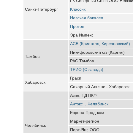
ГК Северный Союз,ООО Невский
Санкт-Петербург
Классик
Невская бакалея
Протон
Эра Импекс
АСБ (Кристалл, Кирсановский)
Никифоровский с/з (Каргил)
Тамбов
РАС Тамбов
ТРИО (С завода)
Грасп
Хабаровск
Сахарный Альянс - Хабаровск
Азия, ТД ПКФ
Антэкс+, Челябинск
Европа Прод-ком
Маркет-регион
Челябинск
Порт-Янг, ООО