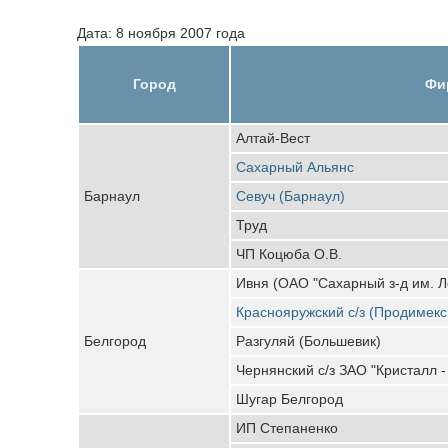
Дата: 8 ноября 2007 года
Город
Фи
Алтай-Вест
Сахарный Альянс
Барнаул
Севуч (Барнаул)
Труд
ЧП Коцюба О.В.
Ивня (ОАО "Сахарный з-д им. Л
Краснояружский с/з (Продимекс
Белгород
Разгуляй (Большевик)
Чернянский с/з ЗАО "Кристалл -
Шугар Белгород
ИП Степаненко