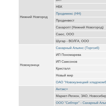
НБК
Продимекс (НН)
Нижний Новгород
Продинвест
Сахаропт (Нижний Новогород)
Саюс, ООО
Шугар - ВОЛГА, ООО
Сахарный Альянс (Торгсиб)
ИП Пономарева
ИП Самсонов
Новокузнецк
Кристалл
Новый мир
ОАО “Новокузнецкий хладокомб
Антэкс+
Маркет-Регион, ЗАО, Новосиби
ООО "Сибторг" - Сахарный Аль