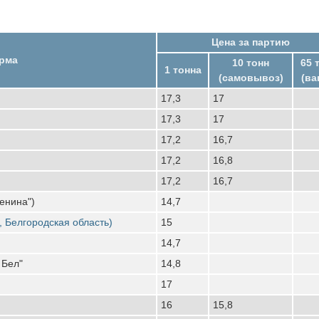
Цена за партию
рма
10 тонн
65 
1 тонна
(самовывоз)
(ва
17,3
17
17,3
17
17,2
16,7
17,2
16,8
17,2
16,7
енина")
14,7
, Белгородская область)
15
14,7
 Бел"
14,8
17
16
15,8