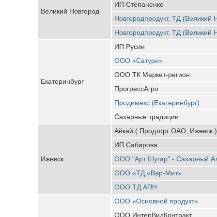
ИП Степаненко
Великий Новгород
Новгородпродукт, ТД (Великий 
Новгородпродукт, ТД (Великий 
ИП Русин
ООО «Сатурн»
ООО ТК Маркет-регион
Екатеринбург
ПрогрессАгро
Продимекс (Екатеринбург)
Сахарные традиции
Айкай ( Продторг ОАО, Ижевск )
ИП Сабирова
Ижевск
ООО "Арт Шугар" - Сахарный А
ООО «ТД «Вар-Мит»
ООО ТД АПН
ООО «Основной продукт»
ООО ИнтерВидКонтракт