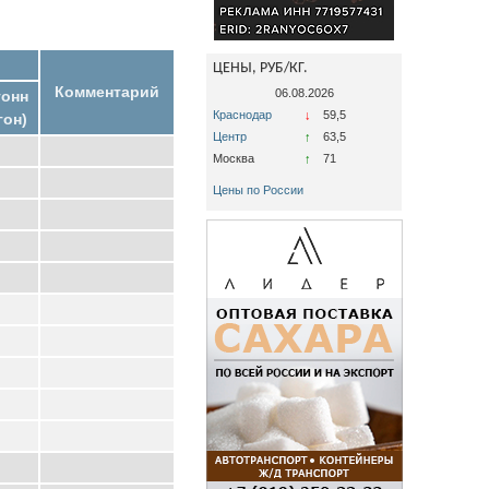
ЦЕНЫ, РУБ/КГ.
Комментарий
06.08.2026
тонн
Краснодар
↓
59,5
гон)
Центр
↑
63,5
Москва
↑
71
Цены по России