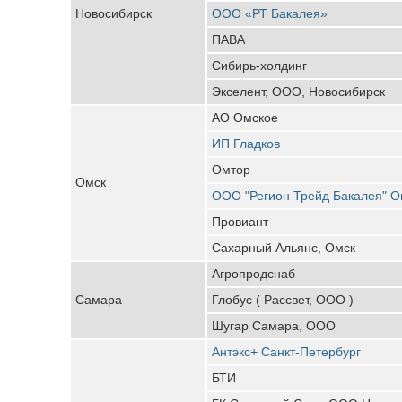
Новосибирск
ООО «РТ Бакалея»
ПАВА
Сибирь-холдинг
Экселент, ООО, Новосибирск
АО Омское
ИП Гладков
Омтор
Омск
ООО "Регион Трейд Бакалея" О
Провиант
Сахарный Альянс, Омск
Агропродснаб
Самара
Глобус ( Рассвет, ООО )
Шугар Самара, ООО
Антэкс+ Санкт-Петербург
БТИ