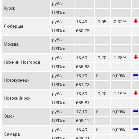
руб/кг
Курск
USD/тн
руб/кг
15,45
-0,05
-0,32%
Люберцы
USD/тн
630,75
руб/кг
Москва
USD/тн
руб/кг
15,60
-0,20
-1,28%
Нижний Новгород
USD/тн
636,88
руб/кг
16,70
0
0,00%
Новокузнецк
USD/тн
681,78
руб/кг
16,80
-0,20
-1,19%
Новосибирск
USD/тн
685,87
руб/кг
17,10
0
0,00%
Омск
USD/тн
698,11
руб/кг
15,40
0
0,00%
Самара
USD/тн
628,71