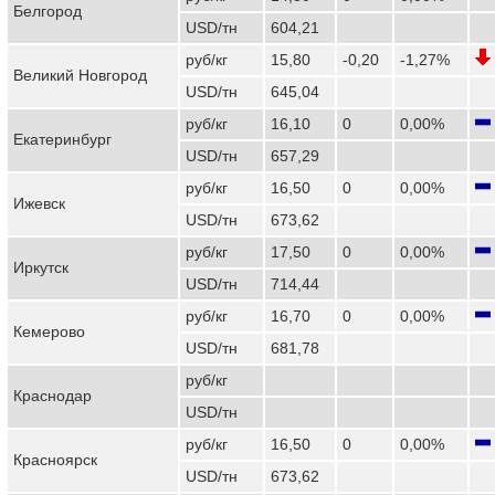
Белгород
USD/тн
604,21
руб/кг
15,80
-0,20
-1,27%
Великий Новгород
USD/тн
645,04
руб/кг
16,10
0
0,00%
Екатеринбург
USD/тн
657,29
руб/кг
16,50
0
0,00%
Ижевск
USD/тн
673,62
руб/кг
17,50
0
0,00%
Иркутск
USD/тн
714,44
руб/кг
16,70
0
0,00%
Кемерово
USD/тн
681,78
руб/кг
Краснодар
USD/тн
руб/кг
16,50
0
0,00%
Красноярск
USD/тн
673,62