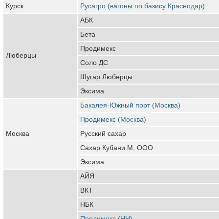
Курск
Русагро (вагоны по базису Краснодар)
АБК
Бета
Продимекс
Люберцы
Соло ДС
Шугар Люберцы
Эксима
Бакалея-Южный порт (Москва)
Продимекс (Москва)
Москва
Русский сахар
Сахар Кубани М, ООО
Эксима
АЙЯ
ВКТ
НБК
Продимекс (НН)