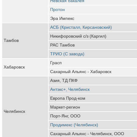
Невская бакалея
Протон
Эра Импекс
АСБ (Кристалл, Кирсановский)
Никифоровский с/з (Каргил)
Тамбов
РАС Тамбов
ТРИО (С завода)
Грасп
Хабаровск
Сахарный Альянс - Хабаровск
Азия, ТД ПКФ
Антэкс+, Челябинск
Европа Прод-ком
Маркет-регион
Челябинск
Порт-Янг, ООО
Продимекс (Челябинск)
Сахарный Альянс - Челябинск, ООО