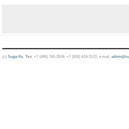
(c)
Sugar.Ru
.
Тел
: +7 (495) 760-2509, +7 (926) 624-3123, e-mail:
admin@sug