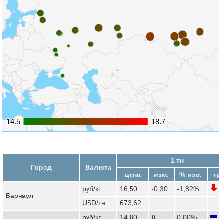
14.5
14.5
18.7
18.7
1 тн
Город
Валюта
цена
изм.
% изм.
т
руб/кг
16,50
-0,30
-1,82%
Барнаул
USD/тн
673,62
руб/кг
14,80
0
0,00%