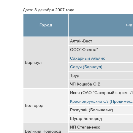
Дата: 3 декабря 2007 года
Город
Фи
Алтай-Вест
ООО"Ювента"
Сахарный Альянс
Барнаул
Севуч (Барнаул)
Труд
ЧП Коцюба О.В.
Ивня (ОАО "Сахарный з-д им. Л
Краснояружский с/з (Продимекс
Белгород
Разгуляй (Большевик)
Шугар Белгород
ИП Степаненко
Великий Новгород