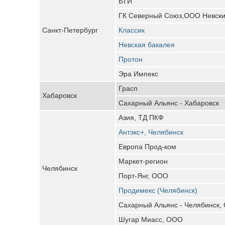
БТИ
ГК Северный Союз,ООО Невский
Санкт-Петербург
Классик
Невская бакалея
Протон
Эра Импекс
Грасп
Хабаровск
Сахарный Альянс - Хабаровск
Азия, ТД ПКФ
Антэкс+, Челябинск
Европа Прод-ком
Маркет-регион
Челябинск
Порт-Янг, ООО
Продимекс (Челябинск)
Сахарный Альянс - Челябинск,
Шугар Миасс, ООО