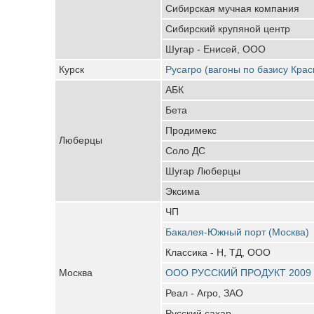
Сибирская мучная компания
Сибирский крупяной центр
Шугар - Енисей, ООО
Курск
Русагро (вагоны по базису Кра
АБК
Бета
Продимекс
Люберцы
Соло ДС
Шугар Люберцы
Эксима
ЧП
Бакалея-Южный порт (Москва)
Классика - Н, ТД, ООО
Москва
ООО РУССКИЙ ПРОДУКТ 2009
Реал - Агро, ЗАО
Русский сахар