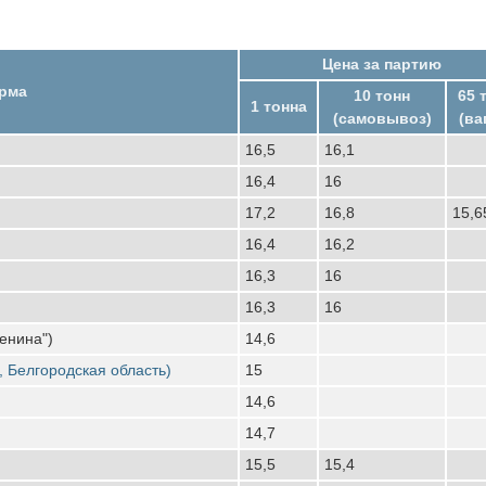
Цена за партию
рма
10 тонн
65 
1 тонна
(самовывоз)
(ва
16,5
16,1
16,4
16
17,2
16,8
15,6
16,4
16,2
16,3
16
16,3
16
енина")
14,6
, Белгородская область)
15
14,6
14,7
15,5
15,4