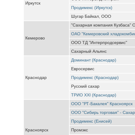
Иркутск
Продимекс (Иркутск)
Шугар Байкал, ООО
"Сахарная компания Кузбаса"
ОАО "Кемеровский хладокомби
Кемерово
ООО ТД "Интерпродсервис"
Сахарный Альянс
Доминант (Краснодар)
Евросервис
Краснодар
Продимекс (Краснодар)
Русский сахар
ТРИО XXI (Краснодар)
ООО "РТ-Бакалея" Красноярск
ООО "Сибирь торговая" - Саха
Продимекс (Енисей)
Красноярск
Промэкс