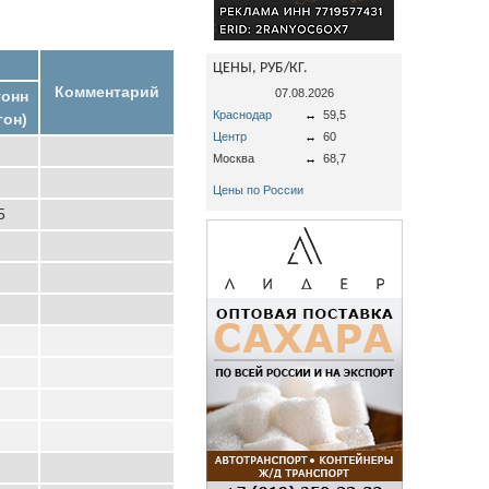
ЦЕНЫ, РУБ/КГ.
Комментарий
07.08.2026
тонн
Краснодар
↔
59,5
гон)
Центр
↔
60
Москва
↔
68,7
Цены по России
5