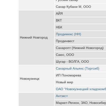
Сахар Кубани М, ООО
АЙЯ
ВКТ
НБК
Продимекс (НН)
Нижний Новгород
Продинвест
Сахаропт (Нижний Новогород)
Саюс, ООО
Шугар - ВОЛГА, ООО
Сахарный Альянс (Торгсиб)
ИП Пономарева
Новокузнецк
Новый мир
ОАО “Новокузнецкий хладокомб
Антэкс+
Маркет-Регион, ЗАО, Новосиби