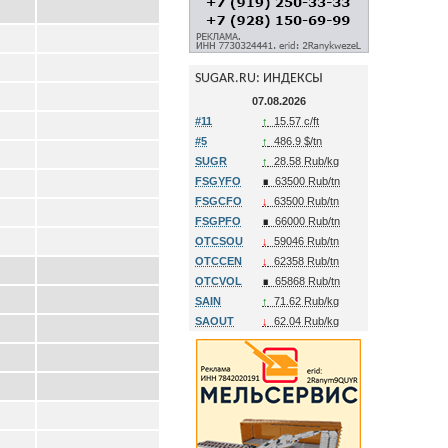
SUGAR.RU: ИНДЕКСЫ
07.08.2026
#11
↑
15.57 c/ft
#5
↑
486.9 $/tn
SUGR
↑
28.58 Rub/kg
FSGYFO
∎
63500 Rub/tn
FSGCFO
↓
63500 Rub/tn
FSGPFO
∎
66000 Rub/tn
OTCSOU
↓
59046 Rub/tn
OTCCEN
↓
62358 Rub/tn
OTCVOL
∎
65868 Rub/tn
SAIN
↑
71.62 Rub/kg
SAOUT
↓
62.04 Rub/kg