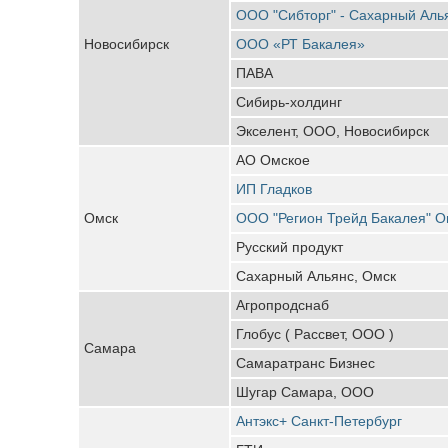
ООО "Сибторг" - Сахарный Аль
Новосибирск
ООО «РТ Бакалея»
ПАВА
Сибирь-холдинг
Экселент, ООО, Новосибирск
АО Омское
ИП Гладков
Омск
ООО "Регион Трейд Бакалея" О
Русский продукт
Сахарный Альянс, Омск
Агропродснаб
Глобус ( Рассвет, ООО )
Самара
Самаратранс Бизнес
Шугар Самара, ООО
Антэкс+ Санкт-Петербург