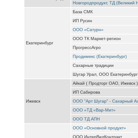
Новгородпродукт, ТД (Великий 
База СМК
ИП Русин
ООО «Сатурн»
ООО ТК Маркет-регион
Екатеринбург
ПрогрессАгро
Продимекс (Екатеринбург)
Сахарные традиции
Шугар Урал, ООО Екатеринбург
Айкай ( Продторг ОАО, Ижевск )
ИП Сабирова
Ижевск
ООО "Арт Шугар" - Сахарный А
ООО «ТД «Вар-Мит»
ООО ТД АПН
ООО «Основной продукт»
ООО ИнтерВидКонтракт