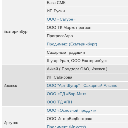
База СМК
ИП Русин
ООО «Сатурн»
ООО ТК Маркет-регион
Екатеринбург
ПрогрессАгро
Продимекс (Екатеринбург)
Сахарные традиции
Шугар Урал, ООО Екатеринбург
Айкай ( Продторг ОАО, Ижевск )
ИП Сабирова
Ижевск
ООО "Арт Шугар" - Сахарный Альянс
ООО «ТД «Вар-Мит»
ООО ТД АПН
ООО «Основной продукт»
ООО ИнтерВидКонтракт
Иркутск
Продимекс (Иркутск)