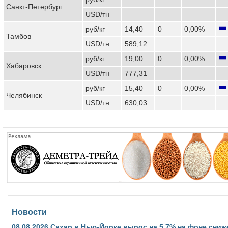
Санкт-Петербург
USD/тн
руб/кг
14,40
0
0,00%
Тамбов
USD/тн
589,12
руб/кг
19,00
0
0,00%
Хабаровск
USD/тн
777,31
руб/кг
15,40
0
0,00%
Челябинск
USD/тн
630,03
Новости
08.08.2026
Сахар в Нью-Йорке вырос на 5,7% на фоне сниж