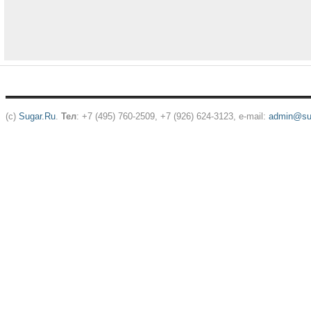
(c)
Sugar.Ru
.
Тел
: +7 (495) 760-2509, +7 (926) 624-3123, e-mail:
admin@sug