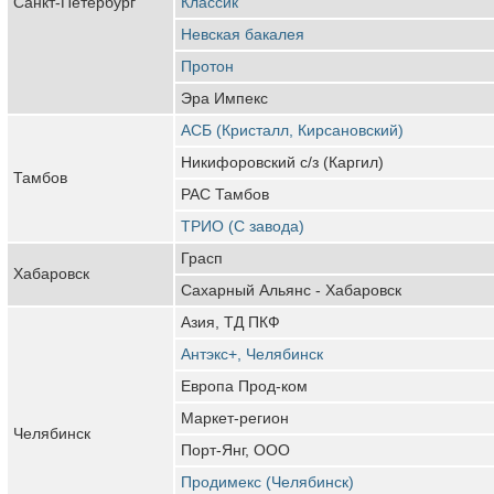
Санкт-Петербург
Классик
Невская бакалея
Протон
Эра Импекс
АСБ (Кристалл, Кирсановский)
Никифоровский с/з (Каргил)
Тамбов
РАС Тамбов
ТРИО (С завода)
Грасп
Хабаровск
Сахарный Альянс - Хабаровск
Азия, ТД ПКФ
Антэкс+, Челябинск
Европа Прод-ком
Маркет-регион
Челябинск
Порт-Янг, ООО
Продимекс (Челябинск)