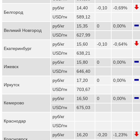
руб/кг
14,40
-0,10
-0,69%
Белгород
USD/тн
589,12
руб/кг
15,35
0
0,00%
Великий Новгород
USD/тн
627,99
руб/кг
15,60
-0,10
-0,64%
Екатеринбург
USD/тн
638,21
руб/кг
15,80
0
0,00%
Ижевск
USD/тн
646,40
руб/кг
17,20
0
0,00%
Иркутск
USD/тн
703,67
руб/кг
16,50
0
0,00%
Кемерово
USD/тн
675,03
руб/кг
Краснодар
USD/тн
руб/кг
16,20
-0,20
-1,23%
Красноярск