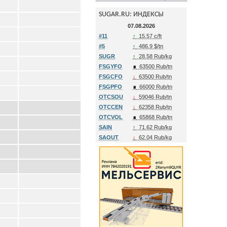
SUGAR.RU: ИНДЕКСЫ
07.08.2026
#11
↑
15.57 c/ft
#5
↑
486.9 $/tn
SUGR
↑
28.58 Rub/kg
FSGYFO
∎
63500 Rub/tn
FSGCFO
↓
63500 Rub/tn
FSGPFO
∎
66000 Rub/tn
OTCSOU
↓
59046 Rub/tn
OTCCEN
↓
62358 Rub/tn
OTCVOL
∎
65868 Rub/tn
SAIN
↑
71.62 Rub/kg
SAOUT
↓
62.04 Rub/kg