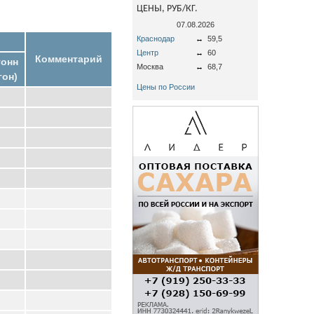
ЦЕНЫ, РУБ/КГ.
07.08.2026
Краснодар
↔
59,5
Центр
↔
60
Комментарий
тонн
Москва
↔
68,7
гон)
Цены по России