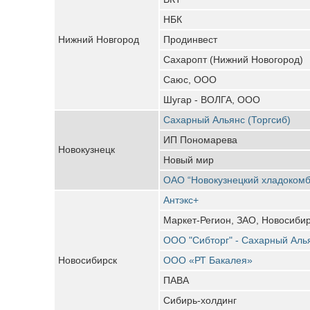
НБК
Нижний Новгород
Продинвест
Сахаропт (Нижний Новогород)
Саюс, ООО
Шугар - ВОЛГА, ООО
Сахарный Альянс (Торгсиб)
ИП Пономарева
Новокузнецк
Новый мир
ОАО “Новокузнецкий хладокомб
Антэкс+
Маркет-Регион, ЗАО, Новосиби
ООО "Сибторг" - Сахарный Аль
Новосибирск
ООО «РТ Бакалея»
ПАВА
Сибирь-холдинг