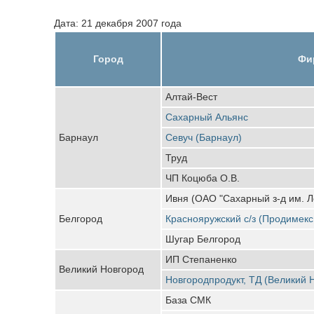
Дата: 21 декабря 2007 года
Город
Фи
Алтай-Вест
Сахарный Альянс
Барнаул
Севуч (Барнаул)
Труд
ЧП Коцюба О.В.
Ивня (ОАО "Сахарный з-д им. Л
Белгород
Краснояружский с/з (Продимекс
Шугар Белгород
ИП Степаненко
Великий Новгород
Новгородпродукт, ТД (Великий 
База СМК