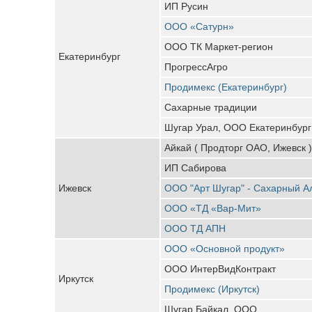
ИП Русин
ООО «Сатурн»
ООО ТК Маркет-регион
Екатеринбург
ПрогрессАгро
Продимекс (Екатеринбург)
Сахарные традиции
Шугар Урал, ООО Екатеринбург
Айкай ( Продторг ОАО, Ижевск )
ИП Сабирова
Ижевск
ООО "Арт Шугар" - Сахарный А
ООО «ТД «Вар-Мит»
ООО ТД АПН
ООО «Основной продукт»
ООО ИнтерВидКонтракт
Иркутск
Продимекс (Иркутск)
Шугар Байкал, ООО