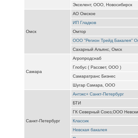
Экселент, ООО, Новосибирск
АО Омское
ИП Гладков
Омск
Омтор
ООО "Регион Трейд Бакалея" О
Сахарный Альянс, Омск
Агропродснаб
Глобус ( Рассвет, ООО )
Самара
Самаратранс Бизнес
Шугар Самара, ООО
Антэкс+ Санкт-Петербург
БТИ
ГК Северный Союз,ООО Невский
Санкт-Петербург
Классик
Невская бакалея