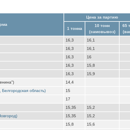
Цена за партию
рма
10 тонн
65 
1 тонна
(самовывоз)
(ва
16,3
16,1
16,3
16,1
16,3
16
16,3
15,8
16,3
15,9
енина")
14,4
, Белгородская область)
15
17
15,35
15,2
Новгород)
15,35
15,2
15,8
15,6