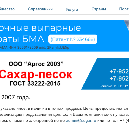
бщество
Справочники
Страны
Порт
Услуги
 2007 года.
е указано иное, в наличии в точках продажи. Цены предоставляютс
ю реализацию представления цен. Если Ваша компания хочет участв
тесь с нами по электронной почте
admin@sugar.ru
или по тел. +7 (