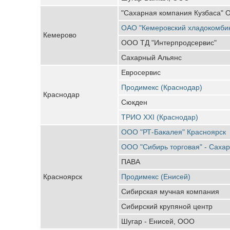
"Сахарная компания Кузбаса"
ОАО "Кемеровский хладокомби
Кемерово
ООО ТД "Интерпродсервис"
Сахарный Альянс
Евросервис
Продимекс (Краснодар)
Краснодар
Сюкден
ТРИО XXI (Краснодар)
ООО "РТ-Бакалея" Красноярск
ООО "Сибирь торговая" - Саха
ПАВА
Красноярск
Продимекс (Енисей)
Сибирская мучная компания
Сибирский крупяной центр
Шугар - Енисей, ООО