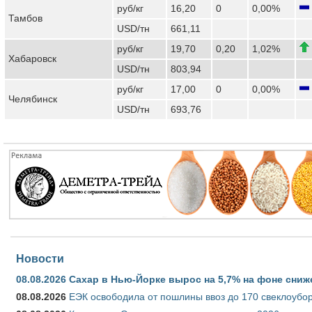
руб/кг
16,20
0
0,00%
Тамбов
USD/тн
661,11
руб/кг
19,70
0,20
1,02%
Хабаровск
USD/тн
803,94
руб/кг
17,00
0
0,00%
Челябинск
USD/тн
693,76
Новости
08.08.2026
Сахар в Нью-Йорке вырос на 5,7% на фоне сниж
08.08.2026
ЕЭК освободила от пошлины ввоз до 170 свеклоубо