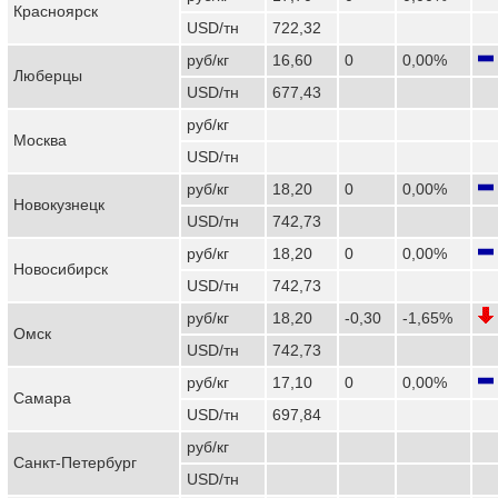
Красноярск
USD/тн
722,32
руб/кг
16,60
0
0,00%
Люберцы
USD/тн
677,43
руб/кг
Москва
USD/тн
руб/кг
18,20
0
0,00%
Новокузнецк
USD/тн
742,73
руб/кг
18,20
0
0,00%
Новосибирск
USD/тн
742,73
руб/кг
18,20
-0,30
-1,65%
Омск
USD/тн
742,73
руб/кг
17,10
0
0,00%
Самара
USD/тн
697,84
руб/кг
Санкт-Петербург
USD/тн