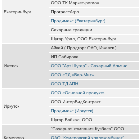
ООО ТК Маркет-регион
Екатеринбург
ПрогрессАгро
Продимекс (Екатеринбург)
Сахарные традиции
Шугар Урал, ООО Екатеринбург
Айкай ( Продторг ОАО, Ижевск )
ИП Сабирова
Ижевск
ООО "Арт Шугар" - Сахарный Альянс
ООО «ТД «Вар-Мит»
ООО ТД АПН
ООО «Основной продукт»
ООО ИнтерВидКонтракт
Иркутск
Продимекс (Иркутск)
Шугар Байкал, ООО
"Сахарная компания Кузбаса" ООО
Кемерово
ОАО "Кемеровский хладокомбинат"