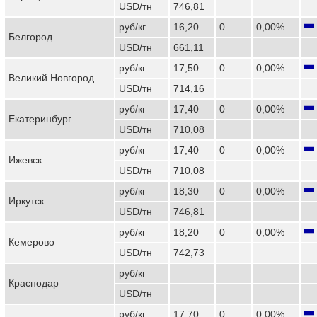
USD/тн
746,81
руб/кг
16,20
0
0,00%
Белгород
USD/тн
661,11
руб/кг
17,50
0
0,00%
Великий Новгород
USD/тн
714,16
руб/кг
17,40
0
0,00%
Екатеринбург
USD/тн
710,08
руб/кг
17,40
0
0,00%
Ижевск
USD/тн
710,08
руб/кг
18,30
0
0,00%
Иркутск
USD/тн
746,81
руб/кг
18,20
0
0,00%
Кемерово
USD/тн
742,73
руб/кг
Краснодар
USD/тн
руб/кг
17,70
0
0,00%