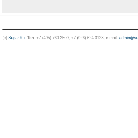
(c)
Sugar.Ru
.
Тел
: +7 (495) 760-2509, +7 (926) 624-3123, e-mail:
admin@sug