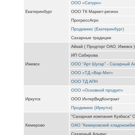
ООО «Сатурн»
Екатеринбург
ООО ТК Маркет-регион
ПрогрессАгро
Продимекс (Екатеринбург)
Сахарные традиции
Айкай ( Продторг ОАО, Ижевск )
ИП Сабирова
Ижевск
ООО "Арт Шугар" - Сахарный А
ООО «ТД «Вар-Мит»
ООО ТД АПН
ООО «Основной продукт»
Иркутск
ООО ИнтерВидКонтракт
Продимекс (Иркутск)
"Сахарная компания Кузбаса"
Кемерово
ОАО "Кемеровский хладокомби
Сахарный Альянс