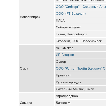
ООО "Сибторг" - Сахарный Аль
ООО «РТ Бакалея»
Новосибирск
ПАВА
Сибирь-холдинг
Титан, Новосибирск
Экселент, ООО, Новосибирск
АО Омское
ИП Гладков
Омтор
Омск
ООО "Регион Трейд Бакалея" О
Провиант
Русский продукт
Сахарный Альянс, Омск
Агропродснаб
Самара
Бизнес М