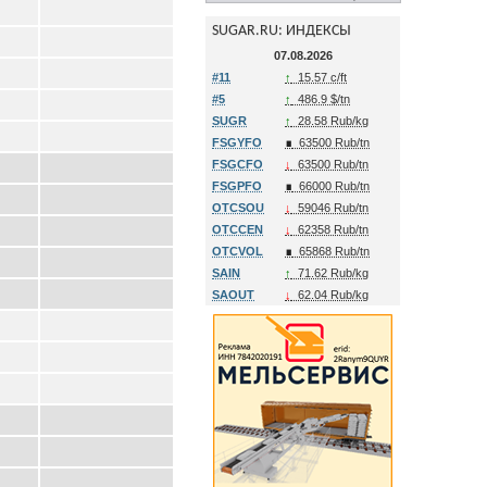
SUGAR.RU: ИНДЕКСЫ
07.08.2026
#11
↑
15.57 c/ft
#5
↑
486.9 $/tn
SUGR
↑
28.58 Rub/kg
FSGYFO
∎
63500 Rub/tn
FSGCFO
↓
63500 Rub/tn
FSGPFO
∎
66000 Rub/tn
OTCSOU
↓
59046 Rub/tn
OTCCEN
↓
62358 Rub/tn
OTCVOL
∎
65868 Rub/tn
SAIN
↑
71.62 Rub/kg
SAOUT
↓
62.04 Rub/kg