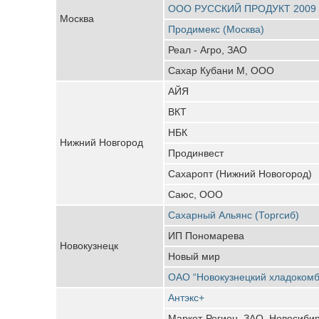
ООО РУССКИЙ ПРОДУКТ 2009
Москва
Продимекс (Москва)
Реал - Агро, ЗАО
Сахар Кубани М, ООО
АЙЯ
ВКТ
НБК
Нижний Новгород
Продинвест
Сахаропт (Нижний Новогород)
Саюс, ООО
Сахарный Альянс (Торгсиб)
ИП Пономарева
Новокузнецк
Новый мир
ОАО “Новокузнецкий хладокомб
Антэкс+
Маркет-Регион, ЗАО, Новосиби