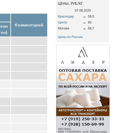
ЦЕНЫ, РУБ/КГ.
07.08.2026
Краснодар
↔
59,5
Центр
↔
60
Комментарий
тонн
Москва
↔
68,7
гон)
Цены по России