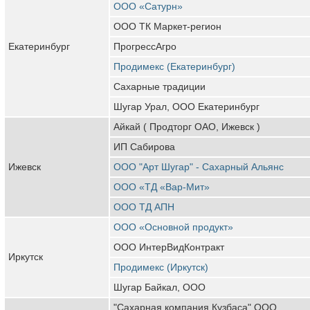
ООО «Сатурн»
ООО ТК Маркет-регион
Екатеринбург
ПрогрессАгро
Продимекс (Екатеринбург)
Сахарные традиции
Шугар Урал, ООО Екатеринбург
Айкай ( Продторг ОАО, Ижевск )
ИП Сабирова
Ижевск
ООО "Арт Шугар" - Сахарный Альянс
ООО «ТД «Вар-Мит»
ООО ТД АПН
ООО «Основной продукт»
ООО ИнтерВидКонтракт
Иркутск
Продимекс (Иркутск)
Шугар Байкал, ООО
"Сахарная компания Кузбаса" ООО