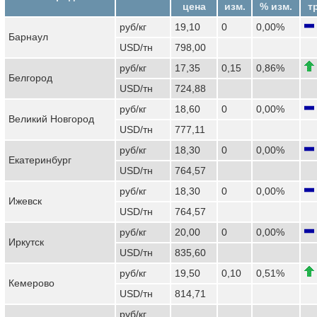
цена
изм.
% изм.
т
руб/кг
19,10
0
0,00%
Барнаул
USD/тн
798,00
руб/кг
17,35
0,15
0,86%
Белгород
USD/тн
724,88
руб/кг
18,60
0
0,00%
Великий Новгород
USD/тн
777,11
руб/кг
18,30
0
0,00%
Екатеринбург
USD/тн
764,57
руб/кг
18,30
0
0,00%
Ижевск
USD/тн
764,57
руб/кг
20,00
0
0,00%
Иркутск
USD/тн
835,60
руб/кг
19,50
0,10
0,51%
Кемерово
USD/тн
814,71
руб/кг