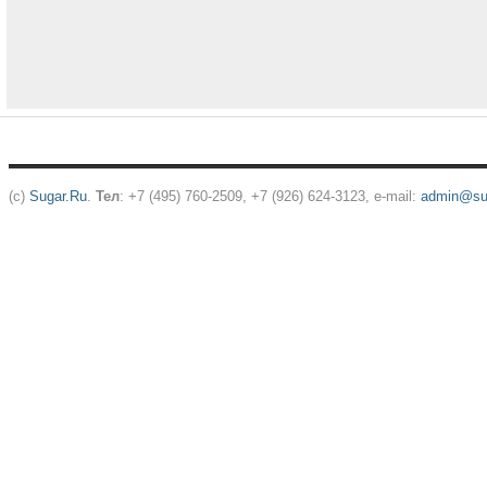
(c)
Sugar.Ru
.
Тел
: +7 (495) 760-2509, +7 (926) 624-3123, e-mail:
admin@sug