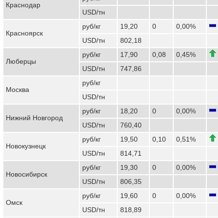
Краснодар
USD/тн
руб/кг
19,20
0
0,00%
Красноярск
USD/тн
802,18
руб/кг
17,90
0,08
0,45%
Люберцы
USD/тн
747,86
руб/кг
Москва
USD/тн
руб/кг
18,20
0
0,00%
Нижний Новгород
USD/тн
760,40
руб/кг
19,50
0,10
0,51%
Новокузнецк
USD/тн
814,71
руб/кг
19,30
0
0,00%
Новосибирск
USD/тн
806,35
руб/кг
19,60
0
0,00%
Омск
USD/тн
818,89