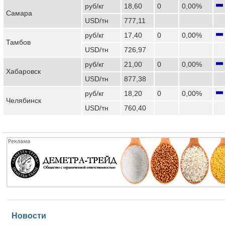
руб/кг
18,60
0
0,00%
Самара
USD/тн
777,11
руб/кг
17,40
0
0,00%
Тамбов
USD/тн
726,97
руб/кг
21,00
0
0,00%
Хабаровск
USD/тн
877,38
руб/кг
18,20
0
0,00%
Челябинск
USD/тн
760,40
Новости