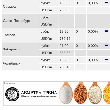
руб/кг
18,60
0
0,00%
Самара
USD/тн
785,06
руб/кг
Санкт-Петербург
USD/тн
руб/кг
17,30
0
0,00%
Тамбов
USD/тн
730,19
руб/кг
21,00
0
0,00%
Хабаровск
USD/тн
886,36
руб/кг
18,20
0
0,00%
Челябинск
USD/тн
768,18