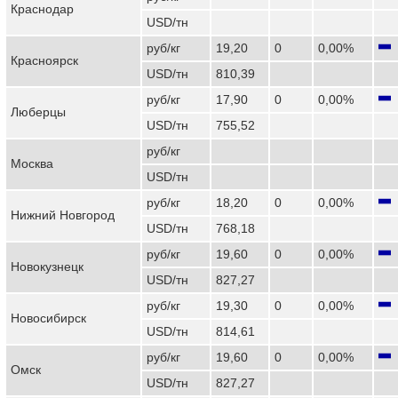
Краснодар
USD/тн
руб/кг
19,20
0
0,00%
Красноярск
USD/тн
810,39
руб/кг
17,90
0
0,00%
Люберцы
USD/тн
755,52
руб/кг
Москва
USD/тн
руб/кг
18,20
0
0,00%
Нижний Новгород
USD/тн
768,18
руб/кг
19,60
0
0,00%
Новокузнецк
USD/тн
827,27
руб/кг
19,30
0
0,00%
Новосибирск
USD/тн
814,61
руб/кг
19,60
0
0,00%
Омск
USD/тн
827,27