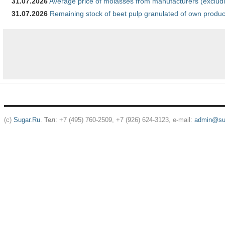
31.07.2026
Average price of molasses from manufacturers (exclud
31.07.2026
Remaining stock of beet pulp granulated of own produc
(c)
Sugar.Ru
.
Тел
: +7 (495) 760-2509, +7 (926) 624-3123, e-mail:
admin@sug