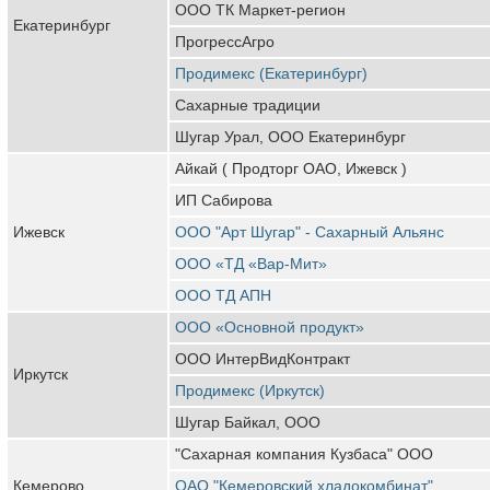
ООО ТК Маркет-регион
Екатеринбург
ПрогрессАгро
Продимекс (Екатеринбург)
Сахарные традиции
Шугар Урал, ООО Екатеринбург
Айкай ( Продторг ОАО, Ижевск )
ИП Сабирова
Ижевск
ООО "Арт Шугар" - Сахарный Альянс
ООО «ТД «Вар-Мит»
ООО ТД АПН
ООО «Основной продукт»
ООО ИнтерВидКонтракт
Иркутск
Продимекс (Иркутск)
Шугар Байкал, ООО
"Сахарная компания Кузбаса" ООО
Кемерово
ОАО "Кемеровский хладокомбинат"