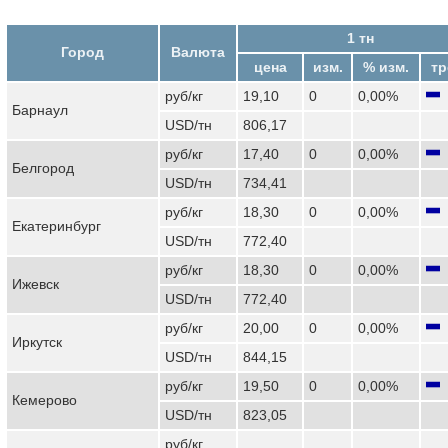
1 тн
Город
Валюта
цена
изм.
% изм.
тр
руб/кг
19,10
0
0,00%
Барнаул
USD/тн
806,17
руб/кг
17,40
0
0,00%
Белгород
USD/тн
734,41
руб/кг
18,30
0
0,00%
Екатеринбург
USD/тн
772,40
руб/кг
18,30
0
0,00%
Ижевск
USD/тн
772,40
руб/кг
20,00
0
0,00%
Иркутск
USD/тн
844,15
руб/кг
19,50
0
0,00%
Кемерово
USD/тн
823,05
руб/кг