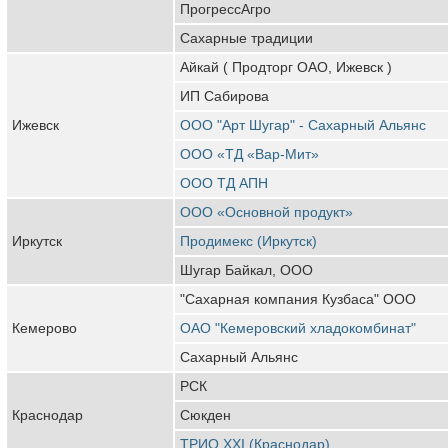
ПрогрессАгро
Сахарные традиции
Айкай ( Продторг ОАО, Ижевск )
ИП Сабирова
Ижевск
ООО "Арт Шугар" - Сахарный Альянс
ООО «ТД «Вар-Мит»
ООО ТД АПН
ООО «Основной продукт»
Иркутск
Продимекс (Иркутск)
Шугар Байкал, ООО
"Сахарная компания Кузбаса" ООО
Кемерово
ОАО "Кемеровский хладокомбинат"
Сахарный Альянс
РСК
Краснодар
Сюкден
ТРИО XXI (Краснодар)