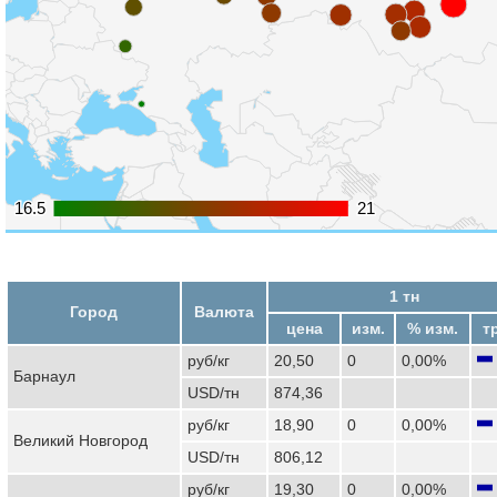
16.5
16.5
21
21
1 тн
Город
Валюта
цена
изм.
% изм.
т
руб/кг
20,50
0
0,00%
Барнаул
USD/тн
874,36
руб/кг
18,90
0
0,00%
Великий Новгород
USD/тн
806,12
руб/кг
19,30
0
0,00%