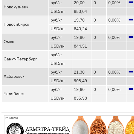
руб/кг
20,00
0
0,00%
Новокузнецк
USD/тн
853,04
руб/кг
19,70
0
0,00%
Новосибирск
USD/тн
840,24
руб/кг
19,80
0
0,00%
Омск
USD/тн
844,51
руб/кг
Санкт-Петербург
USD/тн
руб/кг
21,30
0
0,00%
Хабаровск
USD/тн
908,49
руб/кг
19,60
0
0,00%
Челябинск
USD/тн
835,98