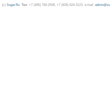
(c)
Sugar.Ru
.
Тел
: +7 (495) 760-2509, +7 (926) 624-3123, e-mail:
admin@sug