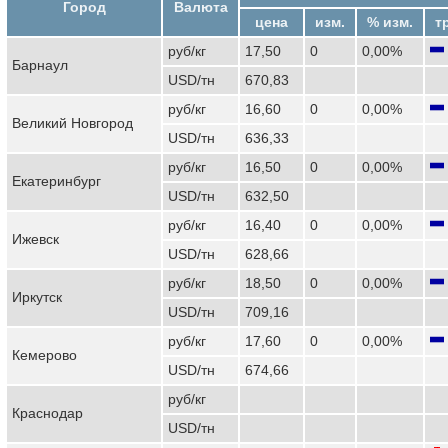
Город
Валюта
цена
изм.
% изм.
т
руб/кг
17,50
0
0,00%
Барнаул
USD/тн
670,83
руб/кг
16,60
0
0,00%
Великий Новгород
USD/тн
636,33
руб/кг
16,50
0
0,00%
Екатеринбург
USD/тн
632,50
руб/кг
16,40
0
0,00%
Ижевск
USD/тн
628,66
руб/кг
18,50
0
0,00%
Иркутск
USD/тн
709,16
руб/кг
17,60
0
0,00%
Кемерово
USD/тн
674,66
руб/кг
Краснодар
USD/тн