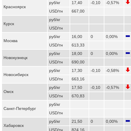
руб/кг
17,40
-0,10
-0,57%
Красноярск
USD/тн
667,00
руб/кг
Курск
USD/тн
руб/кг
16,00
0
0,00%
Москва
USD/тн
613,33
руб/кг
18,00
0
0,00%
Новокузнецк
USD/тн
690,00
руб/кг
17,30
-0,10
-0,58%
Новосибирск
USD/тн
663,16
руб/кг
17,50
-0,10
-0,57%
Омск
USD/тн
670,83
руб/кг
Санкт-Петербург
USD/тн
руб/кг
21,50
0
0,00%
Хабаровск
USD/тн
824,16