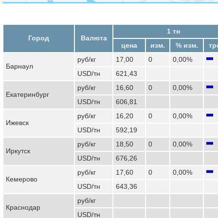
1 тн
Город
Валюта
цена
изм.
% изм.
тр
руб/кг
17,00
0
0,00%
Барнаул
USD/тн
621,43
руб/кг
16,60
0
0,00%
Екатеринбург
USD/тн
606,81
руб/кг
16,20
0
0,00%
Ижевск
USD/тн
592,19
руб/кг
18,50
0
0,00%
Иркутск
USD/тн
676,26
руб/кг
17,60
0
0,00%
Кемерово
USD/тн
643,36
руб/кг
Краснодар
USD/тн