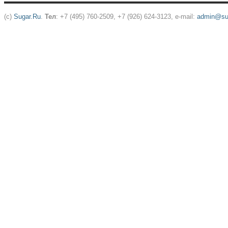
(c)
Sugar.Ru
.
Тел
: +7 (495) 760-2509, +7 (926) 624-3123, e-mail:
admin@sug