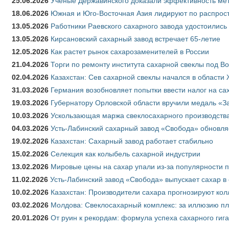
25.06.2026
Учёные Державинского доказали эффективность ме
18.06.2026
Южная и Юго-Восточная Азия лидируют по распрост
13.05.2026
Работники Раевского сахарного завода удостоились
13.05.2026
Кирсановский сахарный завод встречает 65-летие
12.05.2026
Как растет рынок сахарозаменителей в России
21.04.2026
Торги по ремонту института сахарной свеклы под В
02.04.2026
Казахстан: Сев сахарной свеклы начался в области 
31.03.2026
Германия возобновляет попытки ввести налог на сах
19.03.2026
Губернатору Орловской области вручили медаль «За
10.03.2026
Ускользающая маржа свеклосахарного производства
04.03.2026
Усть-Лабинский сахарный завод «Свобода» обновля
19.02.2026
Казахстан: Сахарный завод работает стабильно
15.02.2026
Селекция как колыбель сахарной индустрии
13.02.2026
Мировые цены на сахар упали из-за популярности 
11.02.2026
Усть-Лабинский завод «Свобода» выпускает сахар в 
10.02.2026
Казахстан: Производители сахара прогнозируют кол
03.02.2026
Молдова: Свеклосахарный комплекс: за иллюзию пл
20.01.2026
От руин к рекордам: формула успеха сахарного гиг