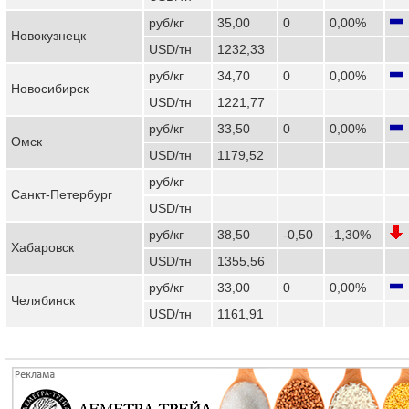
руб/кг
35,00
0
0,00%
Новокузнецк
USD/тн
1232,33
руб/кг
34,70
0
0,00%
Новосибирск
USD/тн
1221,77
руб/кг
33,50
0
0,00%
Омск
USD/тн
1179,52
руб/кг
Санкт-Петербург
USD/тн
руб/кг
38,50
-0,50
-1,30%
Хабаровск
USD/тн
1355,56
руб/кг
33,00
0
0,00%
Челябинск
USD/тн
1161,91