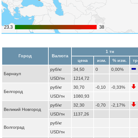
23.3
23.3
38
38
1 тн
Город
Валюта
цена
изм.
% изм.
тр
руб/кг
34,50
0
0,00%
Барнаул
USD/тн
1214,72
руб/кг
30,70
-0,10
-0,33%
Белгород
USD/тн
1080,93
руб/кг
32,30
-0,70
-2,17%
Великий Новгород
USD/тн
1137,26
руб/кг
Волгоград
USD/тн