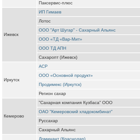
Паксервис-плюс
ИП Гимаев
Лотос
ООО "Арт Шугар" - Сахарный Альянс
Ижевск
ООО «ТД «Вар-Мит»
ООО ТД АПН
Сахаропт (Ижевск)
АСР
ООО «Основной продукт»
Иркутск
Продимекс (Иркутск)
Регион сахар
"Сахарная компания Кузбаса" ООО
ОАО "Кемеровский хладокомбинат"
Кемерово
Руссахар
Сахарный Альянс
Доминант (Краснодар)