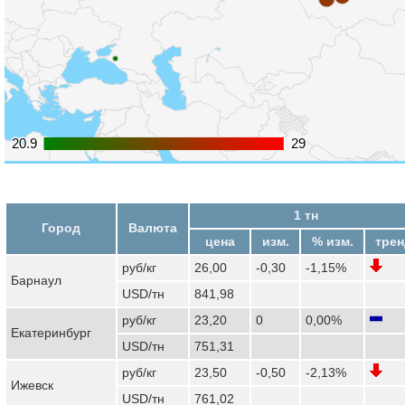
20.9
20.9
29
29
1 тн
Город
Валюта
цена
изм.
% изм.
трен
руб/кг
26,00
-0,30
-1,15%
Барнаул
USD/тн
841,98
руб/кг
23,20
0
0,00%
Екатеринбург
USD/тн
751,31
руб/кг
23,50
-0,50
-2,13%
Ижевск
USD/тн
761,02