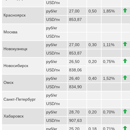
USD/тн
руб/кг
27,00
0,50
1,85%
Красноярск
USD/тн
853,87
руб/кг
Москва
USD/тн
руб/кг
27,00
0,30
1,11%
Новокузнецк
USD/тн
853,87
руб/кг
26,50
0,20
0,75%
Новосибирск
USD/тн
838,06
руб/кг
26,40
0,40
1,52%
Омск
USD/тн
834,90
руб/кг
Санкт-Петербург
USD/тн
руб/кг
28,70
0,20
0,70%
Хабаровск
USD/тн
907,63
руб/кг
25,20
0,18
0,71%