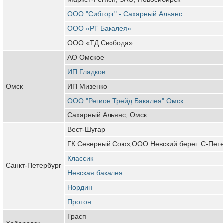
ООО "Сибторг" - Сахарный Альянс
ООО «РТ Бакалея»
ООО «ТД Свобода»
АО Омское
ИП Гладков
Омск
ИП Мизенко
ООО "Регион Трейд Бакалея" Омск
Сахарный Альянс, Омск
Вест-Шугар
ГК Северный Союз,ООО Невский берег. С-Пет
Классик
Санкт-Петербург
Невская бакалея
Нордин
Протон
Грасп
Хабаровск