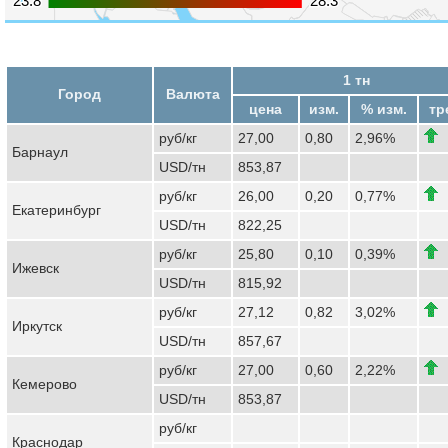
1 тн
Город
Валюта
цена
изм.
% изм.
тр
руб/кг
27,00
0,80
2,96%
Барнаул
USD/тн
853,87
руб/кг
26,00
0,20
0,77%
Екатеринбург
USD/тн
822,25
руб/кг
25,80
0,10
0,39%
Ижевск
USD/тн
815,92
руб/кг
27,12
0,82
3,02%
Иркутск
USD/тн
857,67
руб/кг
27,00
0,60
2,22%
Кемерово
USD/тн
853,87
руб/кг
Краснодар