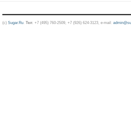
(c)
Sugar.Ru
.
Тел
: +7 (495) 760-2509, +7 (926) 624-3123, e-mail:
admin@sug