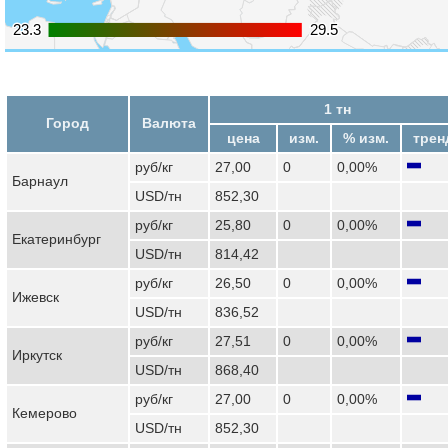
23.3
23.3
29.5
29.5
1 тн
Город
Валюта
цена
изм.
% изм.
трен
руб/кг
27,00
0
0,00%
Барнаул
USD/тн
852,30
руб/кг
25,80
0
0,00%
Екатеринбург
USD/тн
814,42
руб/кг
26,50
0
0,00%
Ижевск
USD/тн
836,52
руб/кг
27,51
0
0,00%
Иркутск
USD/тн
868,40
руб/кг
27,00
0
0,00%
Кемерово
USD/тн
852,30