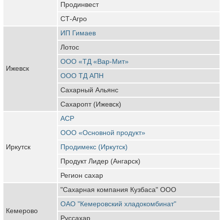
Продинвест
СТ-Агро
ИП Гимаев
Лотос
ООО «ТД «Вар-Мит»
Ижевск
ООО ТД АПН
Сахарный Альянс
Сахаропт (Ижевск)
АСР
ООО «Основной продукт»
Иркутск
Продимекс (Иркутск)
Продукт Лидер (Ангарск)
Регион сахар
"Сахарная компания Кузбаса" ООО
ОАО "Кемеровский хладокомбинат"
Кемерово
Руссахар