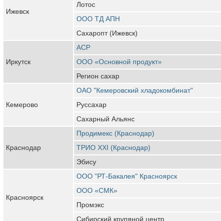
Лотос
Ижевск
ООО ТД АПН
Сахаропт (Ижевск)
АСР
Иркутск
ООО «Основной продукт»
Регион сахар
ОАО "Кемеровский хладокомбинат"
Кемерово
Руссахар
Сахарный Альянс
Продимекс (Краснодар)
Краснодар
ТРИО XXI (Краснодар)
Эбису
ООО "РТ-Бакалея" Красноярск
ООО «СМК»
Красноярск
Промэкс
Сибирский крупяной центр