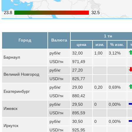
23.8
23.8
32.5
32.5
1 тн
Город
Валюта
цена
изм.
% изм.
руб/кг
32,00
1,00
3,12%
Барнаул
USD/тн
971,49
руб/кг
27,20
Великий Новгород
USD/тн
825,77
руб/кг
29,00
0,20
0,69%
Екатеринбург
USD/тн
880,42
руб/кг
29,50
0
0,00%
Ижевск
USD/тн
895,59
руб/кг
30,50
0
0,00%
Иркутск
USD/тн
925,95