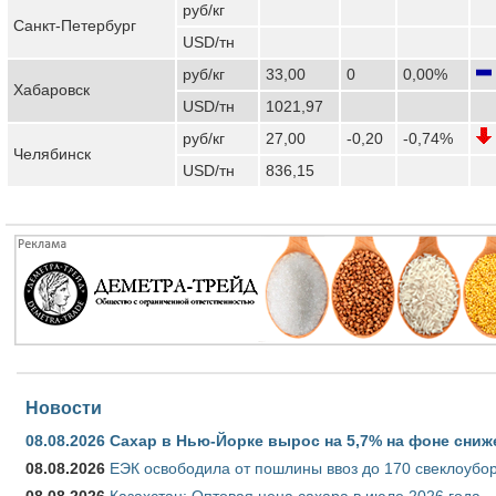
руб/кг
Санкт-Петербург
USD/тн
руб/кг
33,00
0
0,00%
Хабаровск
USD/тн
1021,97
руб/кг
27,00
-0,20
-0,74%
Челябинск
USD/тн
836,15
Новости
08.08.2026
Сахар в Нью-Йорке вырос на 5,7% на фоне сниж
08.08.2026
ЕЭК освободила от пошлины ввоз до 170 свеклоубо
08.08.2026
Казахстан: Оптовая цена сахара в июле 2026 года