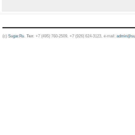
(c)
Sugar.Ru
.
Тел
: +7 (495) 760-2509, +7 (926) 624-3123, e-mail:
admin@sug