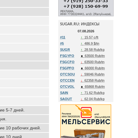
SUGAR.RU: ИНДЕКСЫ
07.08.2026
#11
↑
15.57 c/ft
#5
↑
486.9 $/tn
SUGR
↑
28.58 Rub/kg
FSGYFO
∎
63500 Rub/tn
FSGCFO
↓
63500 Rub/tn
FSGPFO
∎
66000 Rub/tn
OTCSOU
↓
59046 Rub/tn
OTCCEN
↓
62358 Rub/tn
OTCVOL
∎
65868 Rub/tn
SAIN
↑
71.62 Rub/kg
SAOUT
↓
62.04 Rub/kg
ие 5-7 дней.
ня.
ние 10 рабочих дней.
ие 10 дней.