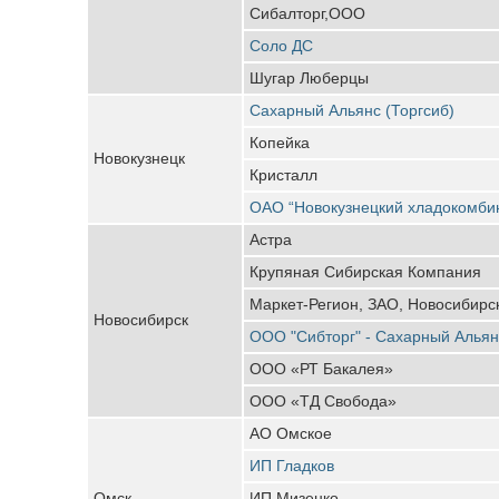
Сибалторг,ООО
Соло ДС
Шугар Люберцы
Сахарный Альянс (Торгсиб)
Копейка
Новокузнецк
Кристалл
ОАО “Новокузнецкий хладокомби
Астра
Крупяная Сибирская Компания
Маркет-Регион, ЗАО, Новосибирс
Новосибирск
ООО "Сибторг" - Сахарный Альян
ООО «РТ Бакалея»
ООО «ТД Свобода»
АО Омское
ИП Гладков
Омск
ИП Мизенко