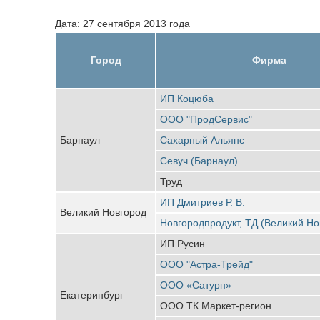
Дата: 27 сентября 2013 года
Город
Фирма
ИП Коцюба
ООО "ПродСервис"
Барнаул
Сахарный Альянс
Севуч (Барнаул)
Труд
ИП Дмитриев Р. В.
Великий Новгород
Новгородпродукт, ТД (Великий Но
ИП Русин
ООО "Астра-Трейд"
ООО «Сатурн»
Екатеринбург
ООО ТК Маркет-регион