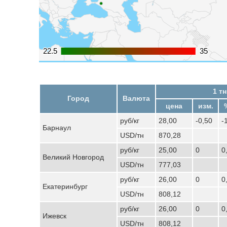
22.5
22.5
35
35
1 тн
Город
Валюта
цена
изм.
руб/кг
28,00
-0,50
-
Барнаул
USD/тн
870,28
руб/кг
25,00
0
0
Великий Новгород
USD/тн
777,03
руб/кг
26,00
0
0
Екатеринбург
USD/тн
808,12
руб/кг
26,00
0
0
Ижевск
USD/тн
808,12