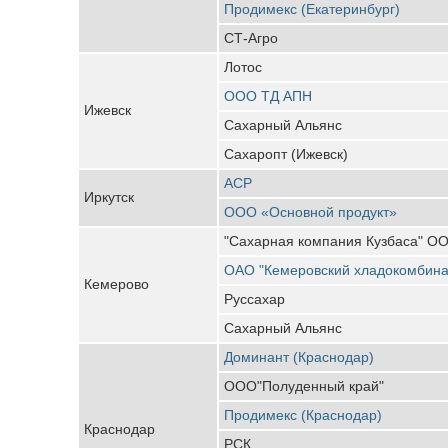
Продимекс (Екатеринбург)
СТ-Агро
Лотос
ООО ТД АПН
Ижевск
Сахарный Альянс
Сахаропт (Ижевск)
АСР
Иркутск
ООО «Основной продукт»
"Сахарная компания Кузбаса" О
ОАО "Кемеровский хладокомбина
Кемерово
Руссахар
Сахарный Альянс
Доминант (Краснодар)
ООО"Полуденный край"
Продимекс (Краснодар)
Краснодар
РСК