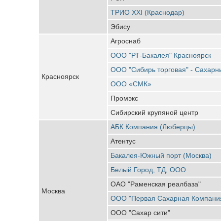
ТРИО XXI (Краснодар)
Эбису
Агроснаб
ООО "РТ-Бакалея" Красноярск
ООО "Сибирь торговая" - Сахарн
Красноярск
ООО «СМК»
Промэкс
Сибирский крупяной центр
АБК Компания (Люберцы)
Атентус
Бакалея-Южный порт (Москва)
Белый Город, ТД, ООО
ОАО "Раменская реалбаза"
Москва
ООО "Первая Сахарная Компани
ООО "Сахар сити"