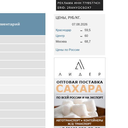
ЦЕНЫ, РУБ/КГ.
мментарий
07.08.2026
Краснодар
↔
59,5
Центр
↔
60
Москва
↔
68,7
Цены по России