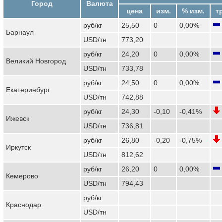
Город
Валюта
цена
изм.
% изм.
т
руб/кг
25,50
0
0,00%
Барнаул
USD/тн
773,20
руб/кг
24,20
0
0,00%
Великий Новгород
USD/тн
733,78
руб/кг
24,50
0
0,00%
Екатеринбург
USD/тн
742,88
руб/кг
24,30
-0,10
-0,41%
Ижевск
USD/тн
736,81
руб/кг
26,80
-0,20
-0,75%
Иркутск
USD/тн
812,62
руб/кг
26,20
0
0,00%
Кемерово
USD/тн
794,43
руб/кг
Краснодар
USD/тн