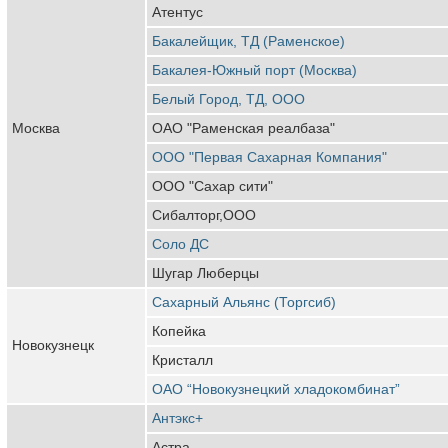
Атентус
Бакалейщик, ТД (Раменское)
Бакалея-Южный порт (Москва)
Белый Город, ТД, ООО
Москва
ОАО "Раменская реалбаза"
ООО "Первая Сахарная Компания"
ООО "Сахар сити"
Сибалторг,ООО
Соло ДС
Шугар Люберцы
Сахарный Альянс (Торгсиб)
Копейка
Новокузнецк
Кристалл
ОАО “Новокузнецкий хладокомбинат”
Антэкс+
Астра