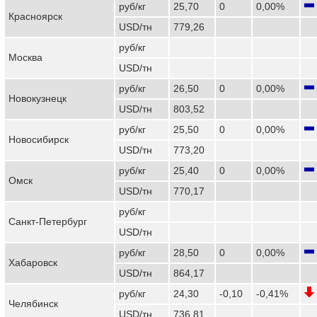
руб/кг
25,70
0
0,00%
Красноярск
USD/тн
779,26
руб/кг
Москва
USD/тн
руб/кг
26,50
0
0,00%
Новокузнецк
USD/тн
803,52
руб/кг
25,50
0
0,00%
Новосибирск
USD/тн
773,20
руб/кг
25,40
0
0,00%
Омск
USD/тн
770,17
руб/кг
Санкт-Петербург
USD/тн
руб/кг
28,50
0
0,00%
Хабаровск
USD/тн
864,17
руб/кг
24,30
-0,10
-0,41%
Челябинск
USD/тн
736,81