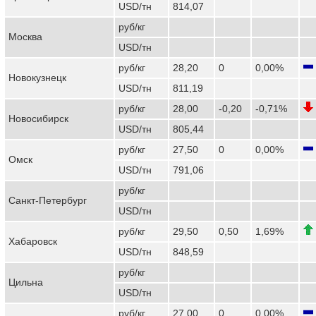
USD/тн
814,07
руб/кг
Москва
USD/тн
руб/кг
28,20
0
0,00%
Новокузнецк
USD/тн
811,19
руб/кг
28,00
-0,20
-0,71%
Новосибирск
USD/тн
805,44
руб/кг
27,50
0
0,00%
Омск
USD/тн
791,06
руб/кг
Санкт-Петербург
USD/тн
руб/кг
29,50
0,50
1,69%
Хабаровск
USD/тн
848,59
руб/кг
Цильна
USD/тн
руб/кг
27,00
0
0,00%