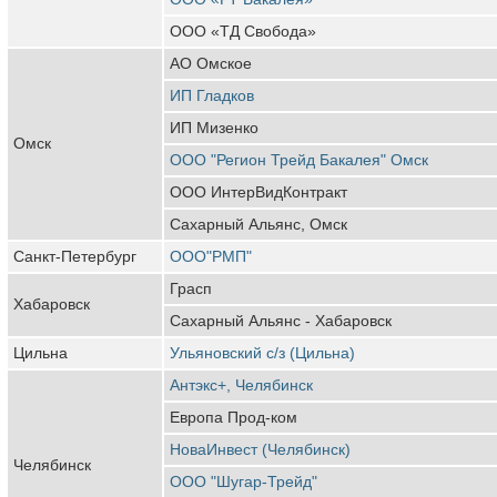
ООО «ТД Свобода»
АО Омское
ИП Гладков
ИП Мизенко
Омск
ООО "Регион Трейд Бакалея" Омск
ООО ИнтерВидКонтракт
Сахарный Альянс, Омск
Санкт-Петербург
ООО"РМП"
Грасп
Хабаровск
Сахарный Альянс - Хабаровск
Цильна
Ульяновский с/з (Цильна)
Антэкс+, Челябинск
Европа Прод-ком
НоваИнвест (Челябинск)
Челябинск
ООО "Шугар-Трейд"