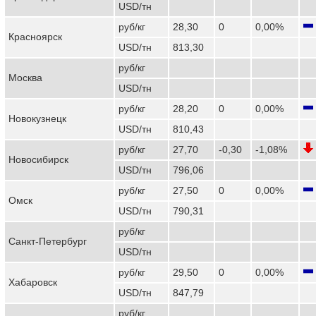
USD/тн
руб/кг
28,30
0
0,00%
Красноярск
USD/тн
813,30
руб/кг
Москва
USD/тн
руб/кг
28,20
0
0,00%
Новокузнецк
USD/тн
810,43
руб/кг
27,70
-0,30
-1,08%
Новосибирск
USD/тн
796,06
руб/кг
27,50
0
0,00%
Омск
USD/тн
790,31
руб/кг
Санкт-Петербург
USD/тн
руб/кг
29,50
0
0,00%
Хабаровск
USD/тн
847,79
руб/кг