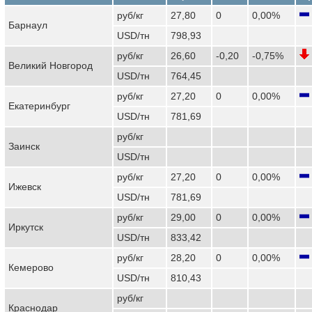
руб/кг
27,80
0
0,00%
Барнаул
USD/тн
798,93
руб/кг
26,60
-0,20
-0,75%
Великий Новгород
USD/тн
764,45
руб/кг
27,20
0
0,00%
Екатеринбург
USD/тн
781,69
руб/кг
Заинск
USD/тн
руб/кг
27,20
0
0,00%
Ижевск
USD/тн
781,69
руб/кг
29,00
0
0,00%
Иркутск
USD/тн
833,42
руб/кг
28,20
0
0,00%
Кемерово
USD/тн
810,43
руб/кг
Краснодар