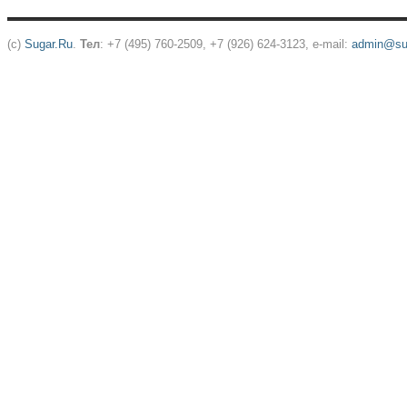
(c)
Sugar.Ru
.
Тел
: +7 (495) 760-2509, +7 (926) 624-3123, e-mail:
admin@sug