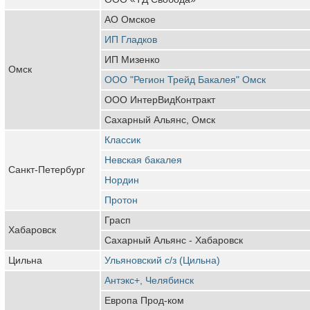
АО Омское
ИП Гладков
ИП Мизенко
Омск
ООО "Регион Трейд Бакалея" Омск
ООО ИнтерВидКонтракт
Сахарный Альянс, Омск
Классик
Невская бакалея
Санкт-Петербург
Нордин
Протон
Грасп
Хабаровск
Сахарный Альянс - Хабаровск
Цильна
Ульяновский с/з (Цильна)
Антэкс+, Челябинск
Европа Прод-ком